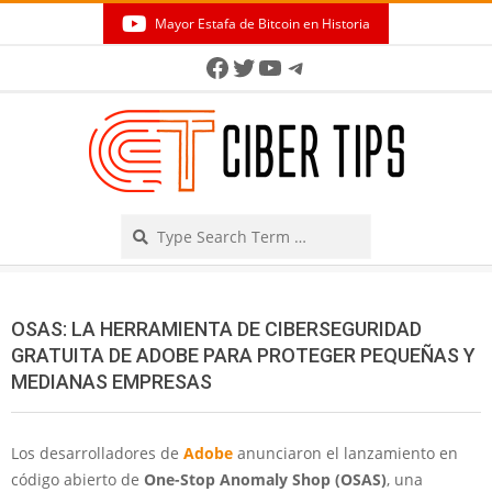
Skip
Mayor Estafa de Bitcoin en Historia
to
Secondary
Facebook
Twitter
YouTube
Telegram
content
Navigation
Menu
Search
OSAS: LA HERRAMIENTA DE CIBERSEGURIDAD
GRATUITA DE ADOBE PARA PROTEGER PEQUEÑAS Y
MEDIANAS EMPRESAS
Los desarrolladores de
Adobe
anunciaron el lanzamiento en
código abierto de
One-Stop Anomaly Shop (OSAS)
, una