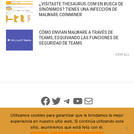
¿VISITASTE THESAURUS.COM EN BUSCA DE
SINÓNIMOS? TIENES UNA INFECCIÓN DE
MALWARE COINMINER
CÓMO ENVIAN MALWARE A TRAVÉS DE
TEAMS, ESQUIVANDO LAS FUNCIONES DE
SEGURIDAD DE TEAMS
VIEW ALL
Facebook
Twitter
Telegram
YouTube
Mail
Utilizamos cookies para garantizar que le brindamos la mejor
experiencia en nuestro sitio web. Si continúa utilizando este
sitio, asumiremos que está feliz con él.
© 2026 Todo Derechos Reservados
Política de Privacidad