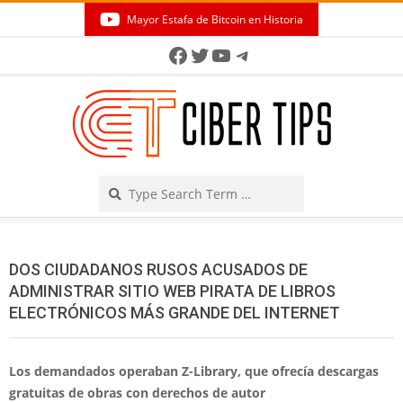
Skip
Mayor Estafa de Bitcoin en Historia
to
Secondary
Facebook
Twitter
YouTube
Telegram
content
Navigation
Menu
Search
DOS CIUDADANOS RUSOS ACUSADOS ​​DE
ADMINISTRAR SITIO WEB PIRATA DE LIBROS
ELECTRÓNICOS MÁS GRANDE DEL INTERNET
Los demandados operaban Z-Library, que ofrecía descargas
gratuitas de obras con derechos de autor