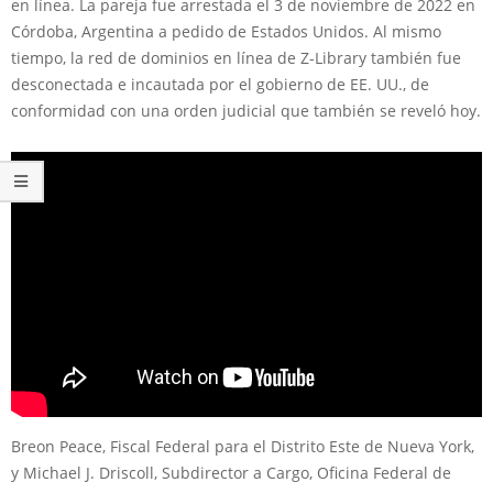
en línea. La pareja fue arrestada el 3 de noviembre de 2022 en
Córdoba, Argentina a pedido de Estados Unidos. Al mismo
tiempo, la red de dominios en línea de Z-Library también fue
desconectada e incautada por el gobierno de EE. UU., de
conformidad con una orden judicial que también se reveló hoy.
Breon Peace, Fiscal Federal para el Distrito Este de Nueva York,
y Michael J. Driscoll, Subdirector a Cargo, Oficina Federal de