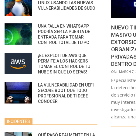
LINUX USANDO LAS NUEVAS
VULNERABILIDADES DE SUDO
UNA FALLA EN WHATSAPP
NUEVO TI
PODRÍA SER LA PUERTA DE
MASIVO U
ENTRADA PARA TOMAR
EXTORSI
CONTROL TOTAL DE TU PC
ORGANIZA
¡EL EXPLOIT DE AWS QUE
PRIVADAS
PERMITE A LOS HACKERS
DENTRO 
TOMAR EL CONTROL DE TU
2022-
ON:
MARCH 7, 
NUBE SIN QUE LO SEPAS!
03-
Especialist
LA VULNERABILIDAD EN UEFI
07
la detecció
SECURE BOOT QUE TODO
de servicio 
PROFESIONAL DE TI DEBE
CONOCER
muy interes
investigado
alcanza una
INCIDENTES
QUÉ PASÓ REALMENTE EN LA