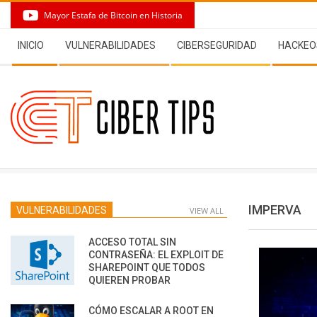
Skip
Mayor Estafa de Bitcoin en Historia
to
Secondary
content
INICIO
VULNERABILIDADES
CIBERSEGURIDAD
HACKEO
Navigation
Menu
IMPERVA
VULNERABILIDADES
VIEW ALL
ACCESO TOTAL SIN
CONTRASEÑA: EL EXPLOIT DE
SHAREPOINT QUE TODOS
QUIEREN PROBAR
CÓMO ESCALAR A ROOT EN