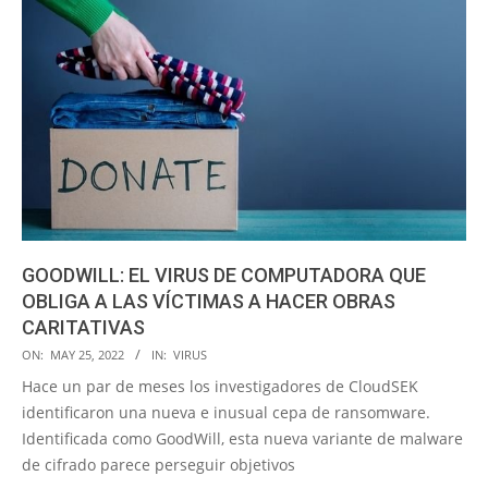
GOODWILL: EL VIRUS DE COMPUTADORA QUE
OBLIGA A LAS VÍCTIMAS A HACER OBRAS
CARITATIVAS
2022-
ON:
MAY 25, 2022
IN:
VIRUS
05-
Hace un par de meses los investigadores de CloudSEK
25
identificaron una nueva e inusual cepa de ransomware.
Identificada como GoodWill, esta nueva variante de malware
de cifrado parece perseguir objetivos