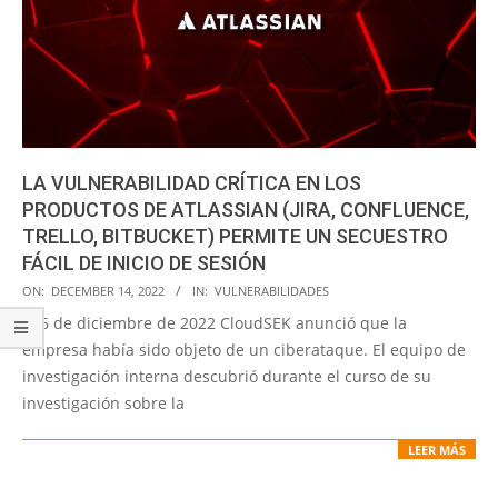
LA VULNERABILIDAD CRÍTICA EN LOS
PRODUCTOS DE ATLASSIAN (JIRA, CONFLUENCE,
TRELLO, BITBUCKET) PERMITE UN SECUESTRO
FÁCIL DE INICIO DE SESIÓN
2022-
ON:
DECEMBER 14, 2022
IN:
VULNERABILIDADES
12-
El 6 de diciembre de 2022 CloudSEK anunció que la
14
empresa había sido objeto de un ciberataque. El equipo de
investigación interna descubrió durante el curso de su
investigación sobre la
LEER MÁS