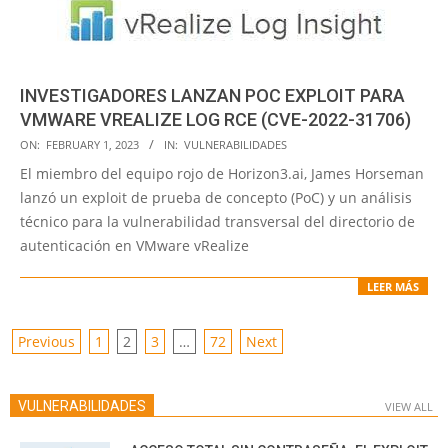
INVESTIGADORES LANZAN POC EXPLOIT PARA
VMWARE VREALIZE LOG RCE (CVE-2022-31706)
2023-
ON:
FEBRUARY 1, 2023
IN:
VULNERABILIDADES
02-
El miembro del equipo rojo de Horizon3.ai, James Horseman
01
lanzó un exploit de prueba de concepto (PoC) y un análisis
técnico para la vulnerabilidad transversal del directorio de
autenticación en VMware vRealize
LEER MÁS
POSTS
Previous
1
2
3
…
72
Next
PAGINATION
VULNERABILIDADES
VIEW ALL