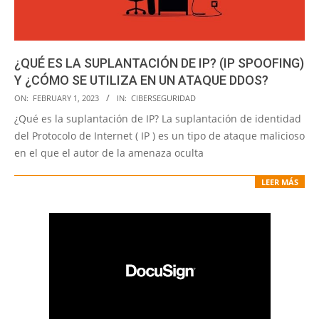
¿QUÉ ES LA SUPLANTACIÓN DE IP? (IP SPOOFING)
Y ¿CÓMO SE UTILIZA EN UN ATAQUE DDOS?
2023-
ON:
FEBRUARY 1, 2023
IN:
CIBERSEGURIDAD
02-
¿Qué es la suplantación de IP? La suplantación de identidad
01
del Protocolo de Internet ( IP ) es un tipo de ataque malicioso
en el que el autor de la amenaza oculta
LEER MÁS