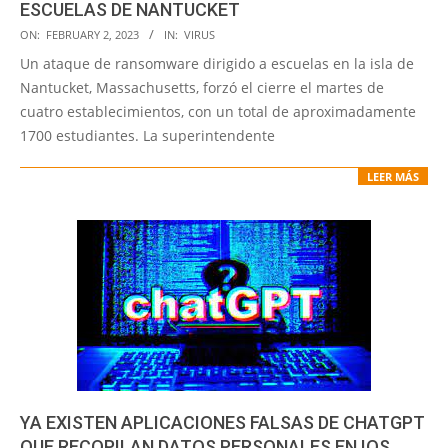
ESCUELAS DE NANTUCKET
2023-
ON:
FEBRUARY 2, 2023
IN:
VIRUS
02-
Un ataque de ransomware dirigido a escuelas en la isla de
02
Nantucket, Massachusetts, forzó el cierre el martes de
cuatro establecimientos, con un total de aproximadamente
1700 estudiantes. La superintendente
LEER MÁS
YA EXISTEN APLICACIONES FALSAS DE CHATGPT
QUE RECOPILAN DATOS PERSONALES EN IOS,