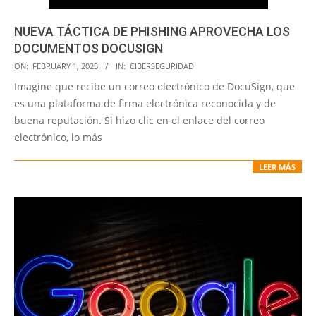
NUEVA TÁCTICA DE PHISHING APROVECHA LOS
DOCUMENTOS DOCUSIGN
2023-
ON:
FEBRUARY 1, 2023
IN:
CIBERSEGURIDAD
02-
Imagine que recibe un correo electrónico de DocuSign, que
01
es una plataforma de firma electrónica reconocida y de
buena reputación. Si hizo clic en el enlace del correo
electrónico, lo más
LEER MÁS