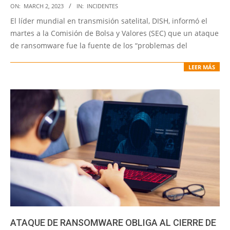
2023-
ON:
MARCH 2, 2023
IN:
INCIDENTES
03-
El líder mundial en transmisión satelital, DISH, informó el
02
martes a la Comisión de Bolsa y Valores (SEC) que un ataque
de ransomware fue la fuente de los “problemas del
LEER MÁS
ATAQUE DE RANSOMWARE OBLIGA AL CIERRE DE