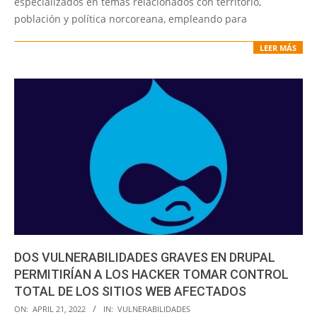
especializados en temas relacionados con territorio,
población y política norcoreana, empleando para
LEER MÁS
DOS VULNERABILIDADES GRAVES EN DRUPAL
PERMITIRÍAN A LOS HACKER TOMAR CONTROL
TOTAL DE LOS SITIOS WEB AFECTADOS
2022-
ON:
APRIL 21, 2022
IN:
VULNERABILIDADES