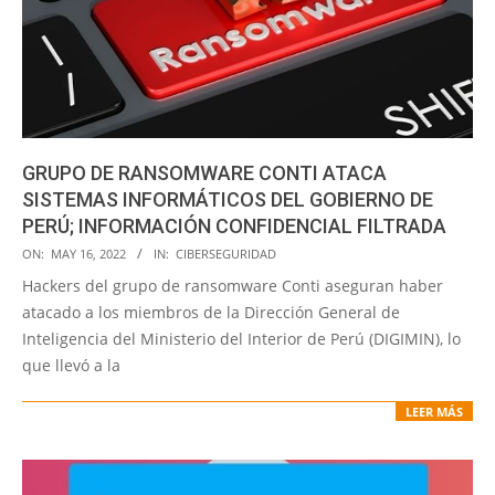
GRUPO DE RANSOMWARE CONTI ATACA
SISTEMAS INFORMÁTICOS DEL GOBIERNO DE
PERÚ; INFORMACIÓN CONFIDENCIAL FILTRADA
2022-
ON:
MAY 16, 2022
IN:
CIBERSEGURIDAD
05-
Hackers del grupo de ransomware Conti aseguran haber
16
atacado a los miembros de la Dirección General de
Inteligencia del Ministerio del Interior de Perú (DIGIMIN), lo
que llevó a la
LEER MÁS