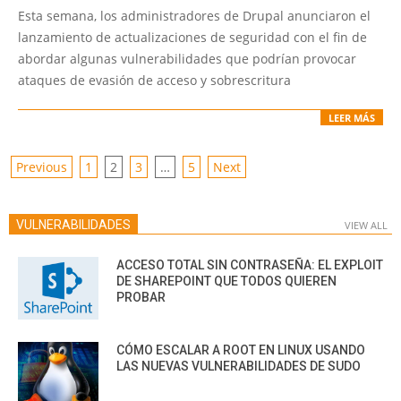
04-
Esta semana, los administradores de Drupal anunciaron el
21
lanzamiento de actualizaciones de seguridad con el fin de
abordar algunas vulnerabilidades que podrían provocar
ataques de evasión de acceso y sobrescritura
LEER MÁS
POSTS
Previous
1
2
3
…
5
Next
PAGINATION
VULNERABILIDADES
VIEW ALL
ACCESO TOTAL SIN CONTRASEÑA: EL EXPLOIT
DE SHAREPOINT QUE TODOS QUIEREN
PROBAR
CÓMO ESCALAR A ROOT EN LINUX USANDO
LAS NUEVAS VULNERABILIDADES DE SUDO