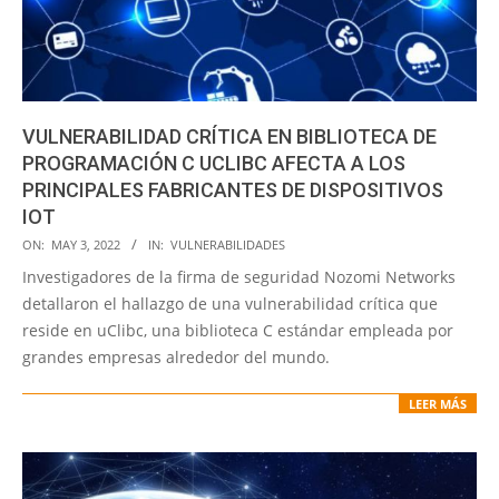
VULNERABILIDAD CRÍTICA EN BIBLIOTECA DE
PROGRAMACIÓN C UCLIBC AFECTA A LOS
PRINCIPALES FABRICANTES DE DISPOSITIVOS
IOT
2022-
ON:
MAY 3, 2022
IN:
VULNERABILIDADES
05-
Investigadores de la firma de seguridad Nozomi Networks
03
detallaron el hallazgo de una vulnerabilidad crítica que
reside en uClibc, una biblioteca C estándar empleada por
grandes empresas alrededor del mundo.
LEER MÁS