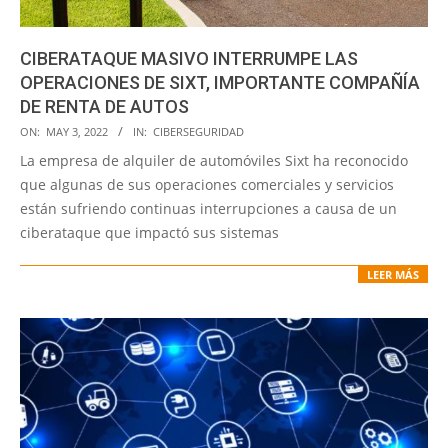
CIBERATAQUE MASIVO INTERRUMPE LAS
OPERACIONES DE SIXT, IMPORTANTE COMPAÑÍA
DE RENTA DE AUTOS
2022-
ON:
MAY 3, 2022
IN:
CIBERSEGURIDAD
05-
La empresa de alquiler de automóviles Sixt ha reconocido
03
que algunas de sus operaciones comerciales y servicios
están sufriendo continuas interrupciones a causa de un
ciberataque que impactó sus sistemas
LEER MÁS