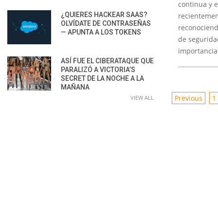
continua y e
¿QUIERES HACKEAR SAAS?
recientemen
OLVÍDATE DE CONTRASEÑAS
reconociend
— APUNTA A LOS TOKENS
de segurida
importancia
ASÍ FUE EL CIBERATAQUE QUE
PARALIZÓ A VICTORIA’S
SECRET DE LA NOCHE A LA
MAÑANA
POSTS
Previous
1
VIEW ALL
PAGINAT