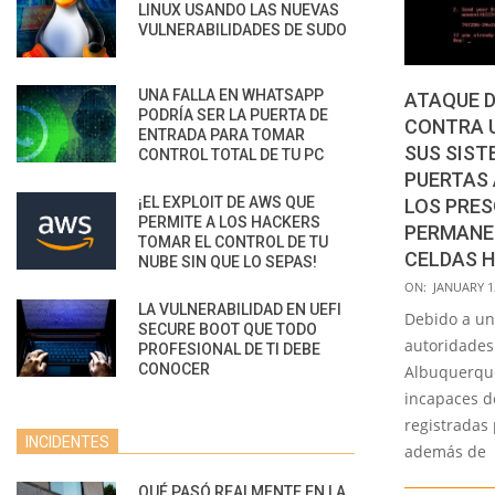
LINUX USANDO LAS NUEVAS
VULNERABILIDADES DE SUDO
UNA FALLA EN WHATSAPP
ATAQUE 
PODRÍA SER LA PUERTA DE
CONTRA 
ENTRADA PARA TOMAR
SUS SIST
CONTROL TOTAL DE TU PC
PUERTAS
¡EL EXPLOIT DE AWS QUE
LOS PRE
PERMITE A LOS HACKERS
PERMANE
TOMAR EL CONTROL DE TU
CELDAS H
NUBE SIN QUE LO SEPAS!
2022-
ON:
JANUARY 1
LA VULNERABILIDAD EN UEFI
01-
Debido a un
SECURE BOOT QUE TODO
12
autoridades
PROFESIONAL DE TI DEBE
CONOCER
Albuquerqu
incapaces d
registradas
INCIDENTES
además de
QUÉ PASÓ REALMENTE EN LA