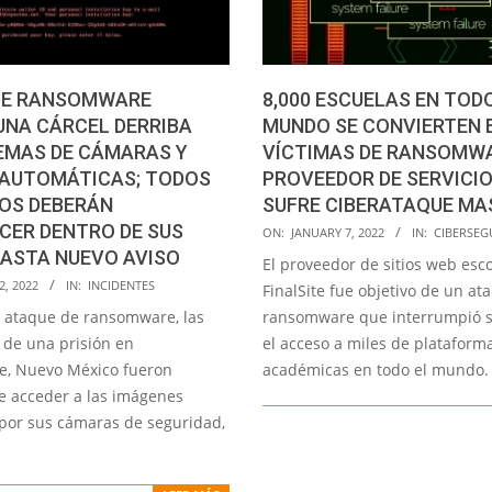
DE RANSOMWARE
8,000 ESCUELAS EN TOD
UNA CÁRCEL DERRIBA
MUNDO SE CONVIERTEN 
EMAS DE CÁMARAS Y
VÍCTIMAS DE RANSOMWA
 AUTOMÁTICAS; TODOS
PROVEEDOR DE SERVICIO
SOS DEBERÁN
SUFRE CIBERATAQUE MA
CER DENTRO DE SUS
2022-
ON:
JANUARY 7, 2022
IN:
CIBERSEG
ASTA NUEVO AVISO
01-
El proveedor de sitios web esc
07
2, 2022
IN:
INCIDENTES
FinalSite fue objetivo de un at
 ataque de ransomware, las
ransomware que interrumpió 
 de una prisión en
el acceso a miles de plataform
e, Nuevo México fueron
académicas en todo el mundo. 
e acceder a las imágenes
 por sus cámaras de seguridad,