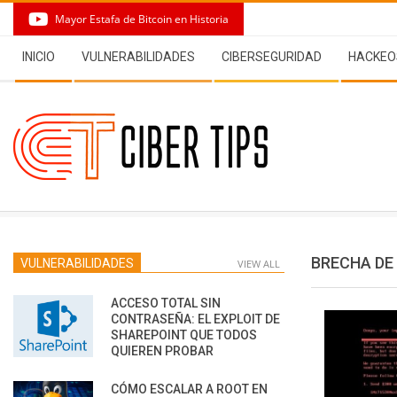
Skip
Mayor Estafa de Bitcoin en Historia
to
Secondary
content
INICIO
VULNERABILIDADES
CIBERSEGURIDAD
HACKEO
Navigation
Menu
BRECHA DE
VULNERABILIDADES
VIEW ALL
ACCESO TOTAL SIN
CONTRASEÑA: EL EXPLOIT DE
SHAREPOINT QUE TODOS
QUIEREN PROBAR
CÓMO ESCALAR A ROOT EN