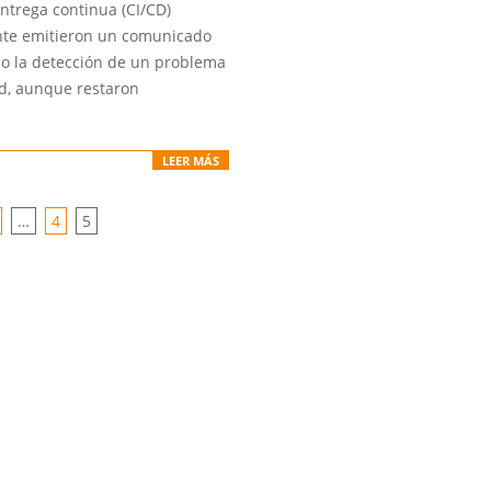
ntrega continua (CI/CD)
te emitieron un comunicado
o la detección de un problema
d, aunque restaron
LEER MÁS
…
4
5
ION