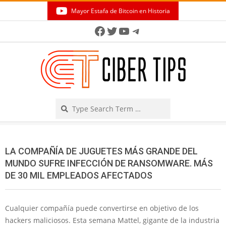
Skip
Mayor Estafa de Bitcoin en Historia
to
Secondary
Facebook
Twitter
YouTube
Telegram
content
Navigation
Menu
Search
LA COMPAÑÍA DE JUGUETES MÁS GRANDE DEL
MUNDO SUFRE INFECCIÓN DE RANSOMWARE. MÁS
DE 30 MIL EMPLEADOS AFECTADOS
Cualquier compañía puede convertirse en objetivo de los
hackers maliciosos. Esta semana Mattel, gigante de la industria