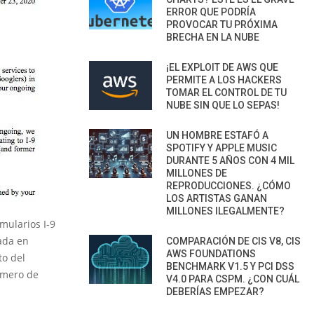
ERROR QUE PODRÍA
PROVOCAR TU PRÓXIMA
BRECHA EN LA NUBE
¡EL EXPLOIT DE AWS QUE
PERMITE A LOS HACKERS
TOMAR EL CONTROL DE TU
NUBE SIN QUE LO SEPAS!
UN HOMBRE ESTAFÓ A
SPOTIFY Y APPLE MUSIC
DURANTE 5 AÑOS CON 4 MIL
MILLONES DE
REPRODUCCIONES. ¿CÓMO
LOS ARTISTAS GANAN
MILLONES ILEGALMENTE?
mularios I-9
ada en
COMPARACIÓN DE CIS V8, CIS
AWS FOUNDATIONS
to del
BENCHMARK V1.5 Y PCI DSS
úmero de
V4.0 PARA CSPM. ¿CON CUÁL
DEBERÍAS EMPEZAR?