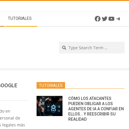
Facebook
Twitter
YouTu
Tel
TUTORIALES
Se
GOOGLE
TUTORIALES
CÓMO LOS ATACANTES
PUEDEN OBLIGAR A LOS
AGENTES DE IA A CONFIAR EN
ado en
ELLOS… Y REESCRIBIR SU
personal de
REALIDAD
s legales más