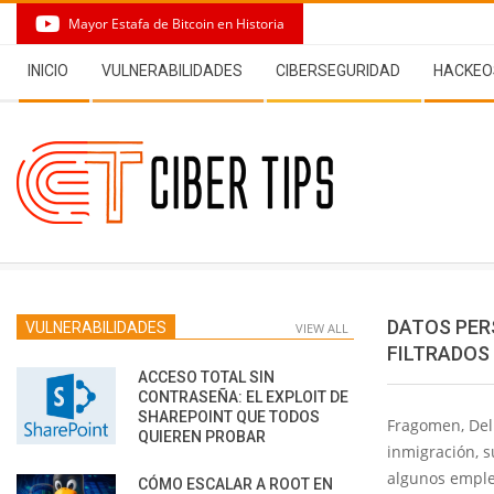
Skip
Mayor Estafa de Bitcoin en Historia
to
Secondary
content
INICIO
VULNERABILIDADES
CIBERSEGURIDAD
HACKEO
Navigation
Menu
DATOS PER
VULNERABILIDADES
VIEW ALL
FILTRADOS
ACCESO TOTAL SIN
CONTRASEÑA: EL EXPLOIT DE
SHAREPOINT QUE TODOS
Fragomen, Del
QUIEREN PROBAR
inmigración, s
algunos emple
CÓMO ESCALAR A ROOT EN