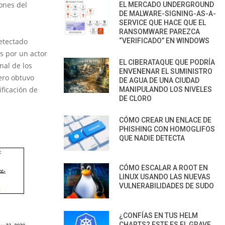
ones del
EL MERCADO UNDERGROUND
DE MALWARE-SIGNING-AS-A-
SERVICE QUE HACE QUE EL
RANSOMWARE PAREZCA
etectado
“VERIFICADO” EN WINDOWS
s por un actor
EL CIBERATAQUE QUE PODRÍA
al de los
ENVENENAR EL SUMINISTRO
ero obtuvo
DE AGUA DE UNA CIUDAD
ificación de
MANIPULANDO LOS NIVELES
DE CLORO
CÓMO CREAR UN ENLACE DE
PHISHING CON HOMOGLIFOS
QUE NADIE DETECTA
CÓMO ESCALAR A ROOT EN
LINUX USANDO LAS NUEVAS
VULNERABILIDADES DE SUDO
¿CONFÍAS EN TUS HELM
CHARTS? ESTE ES EL GRAVE