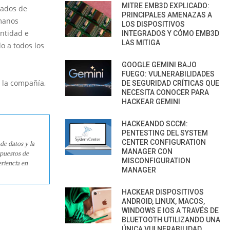
MITRE EMB3D EXPLICADO:
eados de
PRINCIPALES AMENAZAS A
 manos
LOS DISPOSITIVOS
entidad e
INTEGRADOS Y CÓMO EMB3D
LAS MITIGA
o a todos los
.
GOOGLE GEMINI BAJO
FUEGO: VULNERABILIDADES
 la compañía,
DE SEGURIDAD CRÍTICAS QUE
NECESITA CONOCER PARA
HACKEAR GEMINI
HACKEANDO SCCM:
PENTESTING DEL SYSTEM
CENTER CONFIGURATION
de datos y la
MANAGER CON
 puestos de
MISCONFIGURATION
riencia en
MANAGER
HACKEAR DISPOSITIVOS
ANDROID, LINUX, MACOS,
WINDOWS E IOS A TRAVÉS DE
BLUETOOTH UTILIZANDO UNA
ÚNICA VULNERABILIDAD