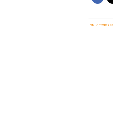
2020-
ON:
OCTOBER 28,
10-
28