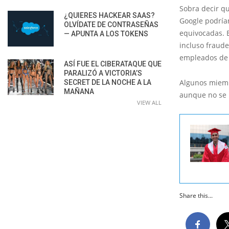
Sobra decir qu
¿QUIERES HACKEAR SAAS?
Google podrían
OLVÍDATE DE CONTRASEÑAS
equivocadas. 
— APUNTA A LOS TOKENS
incluso fraude
empleados de 
ASÍ FUE EL CIBERATAQUE QUE
PARALIZÓ A VICTORIA’S
Algunos miemb
SECRET DE LA NOCHE A LA
MAÑANA
aunque no se 
VIEW ALL
Share this...