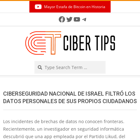
Skip
Mayor Estafa de Bitcoin en Historia
to
Secondary
Facebook
Twitter
YouTube
Telegram
content
Navigation
Menu
Search
CIBERSEGURIDAD NACIONAL DE ISRAEL FILTRÓ LOS
DATOS PERSONALES DE SUS PROPIOS CIUDADANOS
Los incidentes de brechas de datos no conocen fronteras.
Recientemente, un investigador en seguridad informática
descubrió que una app empleada por el Partido Likud, del