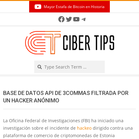
Skip
Mayor Estafa de Bitcoin en Historia
to
Secondary
Facebook
Twitter
YouTube
Telegram
content
Navigation
Menu
Search
BASE DE DATOS API DE 3COMMAS FILTRADA POR
UN HACKER ANÓNIMO
La Oficina Federal de Investigaciones (FBI) ha iniciado una
investigación sobre el incidente de
hackeo
dirigido contra una
plataforma de comercio de criptomonedas de Estonia