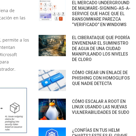
EL MERCADO UNDERGROUND
DE MALWARE-SIGNING-AS-A-
adena de
SERVICE QUE HACE QUE EL
cación en las
RANSOMWARE PAREZCA
“VERIFICADO” EN WINDOWS
EL CIBERATAQUE QUE PODRÍA
 permite a los
ENVENENAR EL SUMINISTRO
intentan
DE AGUA DE UNA CIUDAD
Microsoft
MANIPULANDO LOS NIVELES
DE CLORO
 para
strador.
CÓMO CREAR UN ENLACE DE
PHISHING CON HOMOGLIFOS
QUE NADIE DETECTA
CÓMO ESCALAR A ROOT EN
LINUX USANDO LAS NUEVAS
VULNERABILIDADES DE SUDO
¿CONFÍAS EN TUS HELM
CHARTS? ESTE ES EL GRAVE