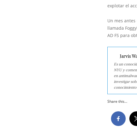
explotar el acc
Un mes antes 
llamada Foggy
AD FS para obt
Jarvis W
Es un conocid
NYU y comenzó
en antimalwar
investigar so
conocimiento 
Share this...