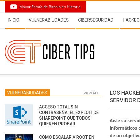
Skip
Mayor Estafa de Bitcoin en Historia
to
Secondary
content
INICIO
VULNERABILIDADES
CIBERSEGURIDAD
HACKEO
Navigation
Menu
LOS HACKE
VULNERABILIDADES
VIEW ALL
SERVIDOR 
ACCESO TOTAL SIN
CONTRASEÑA: EL EXPLOIT DE
SHAREPOINT QUE TODOS
Aísle su servi
QUIEREN PROBAR
informáticos 
de un objetiv
CÓMO ESCALAR A ROOT EN