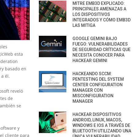
MITRE EMB3D EXPLICADO:
PRINCIPALES AMENAZAS A
LOS DISPOSITIVOS
INTEGRADOS Y CÓMO EMB3D
LAS MITIGA
GOOGLE GEMINI BAJO
FUEGO: VULNERABILIDADES
ples
DE SEGURIDAD CRÍTICAS QUE
gicWeb esta
NECESITA CONOCER PARA
HACKEAR GEMINI
ederation
tory basado en
HACKEANDO SCCM:
a él.
PENTESTING DEL SYSTEM
CENTER CONFIGURATION
MANAGER CON
osoft reveló
MISCONFIGURATION
tes de
MANAGER
 también se
HACKEAR DISPOSITIVOS
ANDROID, LINUX, MACOS,
WINDOWS E IOS A TRAVÉS DE
software y
BLUETOOTH UTILIZANDO UNA
el cliente para
ÚNICA VULNERABILIDAD