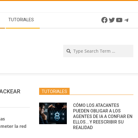
Facebook
Twitter
YouTu
Tel
TUTORIALES
Se
HACKEAR
TUTORIALES
CÓMO LOS ATACANTES
PUEDEN OBLIGAR A LOS
AGENTES DE IA A CONFIAR EN
tas
ELLOS… Y REESCRIBIR SU
meter la red
REALIDAD