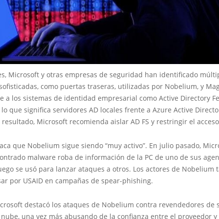
s, Microsoft y otras empresas de seguridad han identificado múlti
ofisticadas, como puertas traseras, utilizadas por Nobelium, y Ma
ge a los sistemas de identidad empresarial como Active Directory F
, lo que significa servidores AD locales frente a Azure Active Direc
resultado, Microsoft recomienda aislar AD FS y restringir el acceso 
aca que Nobelium sigue siendo “muy activo”. En julio pasado, Micr
ontrado malware roba de información de la PC de uno de sus agen
uego se usó para lanzar ataques a otros. Los actores de Nobelium
ar por USAID en campañas de spear-phishing.
icrosoft destacó los ataques de Nobelium contra revendedores de 
a nube, una vez más abusando de la confianza entre el proveedor y 