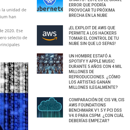
ERROR QUE PODRÍA
a la unidad de
PROVOCAR TU PRÓXIMA
BRECHA EN LA NUBE
elium han
¡EL EXPLOIT DE AWS QUE
de 2020. Ese
PERMITE A LOS HACKERS
ero selecto de
TOMAR EL CONTROL DE TU
NUBE SIN QUE LO SEPAS!
principales
UN HOMBRE ESTAFÓ A
SPOTIFY Y APPLE MUSIC
DURANTE 5 AÑOS CON 4 MIL
MILLONES DE
REPRODUCCIONES. ¿CÓMO
LOS ARTISTAS GANAN
MILLONES ILEGALMENTE?
COMPARACIÓN DE CIS V8, CIS
AWS FOUNDATIONS
BENCHMARK V1.5 Y PCI DSS
V4.0 PARA CSPM. ¿CON CUÁL
DEBERÍAS EMPEZAR?