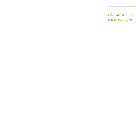
2022-
ON:
AUGUST 25, 
08-
MICROSOFT
,
VUL
25