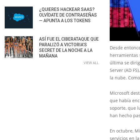
¿QUIERES HACKEAR SAAS?
OLVÍDATE DE CONTRASEÑAS
— APUNTA A LOS TOKENS
ASÍ FUE EL CIBERATAQUE QUE
PARALIZÓ A VICTORIA’S
Desde entonce
SECRET DE LA NOCHE A LA
herramientas s
MAÑANA
última se diri
VIEW ALL
Server (AD FS)
la nube. Como 
Microsoft dest
que había enc
soporte, que l
han hecho pas
En octubre, M
servicios en l