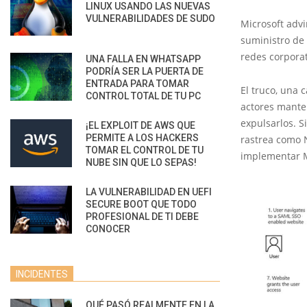
LINUX USANDO LAS NUEVAS
VULNERABILIDADES DE SUDO
Microsoft advi
suministro de 
redes corporat
UNA FALLA EN WHATSAPP
PODRÍA SER LA PUERTA DE
ENTRADA PARA TOMAR
El truco, una
CONTROL TOTAL DE TU PC
actores mante
expulsarlos. S
¡EL EXPLOIT DE AWS QUE
PERMITE A LOS HACKERS
rastrea como 
TOMAR EL CONTROL DE TU
implementar M
NUBE SIN QUE LO SEPAS!
LA VULNERABILIDAD EN UEFI
SECURE BOOT QUE TODO
PROFESIONAL DE TI DEBE
CONOCER
INCIDENTES
QUÉ PASÓ REALMENTE EN LA