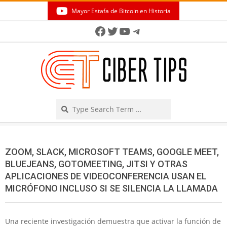
Skip
Mayor Estafa de Bitcoin en Historia
to
Secondary
Facebook
Twitter
YouTube
Telegram
content
Navigation
Menu
Search
ZOOM, SLACK, MICROSOFT TEAMS, GOOGLE MEET,
BLUEJEANS, GOTOMEETING, JITSI Y OTRAS
APLICACIONES DE VIDEOCONFERENCIA USAN EL
MICRÓFONO INCLUSO SI SE SILENCIA LA LLAMADA
Una reciente investigación demuestra que activar la función de