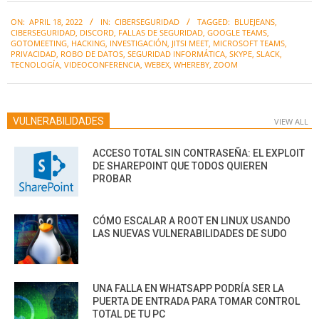
2022-
ON:
APRIL 18, 2022
IN:
CIBERSEGURIDAD
TAGGED:
BLUEJEANS
,
04-
CIBERSEGURIDAD
,
DISCORD
,
FALLAS DE SEGURIDAD
,
GOOGLE TEAMS
,
18
GOTOMEETING
,
HACKING
,
INVESTIGACIÓN
,
JITSI MEET
,
MICROSOFT TEAMS
,
PRIVACIDAD
,
ROBO DE DATOS
,
SEGURIDAD INFORMÁTICA
,
SKYPE
,
SLACK
,
TECNOLOGÍA
,
VIDEOCONFERENCIA
,
WEBEX
,
WHEREBY
,
ZOOM
VULNERABILIDADES
VIEW ALL
ACCESO TOTAL SIN CONTRASEÑA: EL EXPLOIT
DE SHAREPOINT QUE TODOS QUIEREN
PROBAR
CÓMO ESCALAR A ROOT EN LINUX USANDO
LAS NUEVAS VULNERABILIDADES DE SUDO
UNA FALLA EN WHATSAPP PODRÍA SER LA
PUERTA DE ENTRADA PARA TOMAR CONTROL
TOTAL DE TU PC