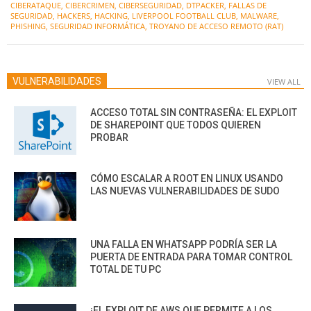
CIBERATAQUE
,
CIBERCRIMEN
,
CIBERSEGURIDAD
,
DTPACKER
,
FALLAS DE
25
SEGURIDAD
,
HACKERS
,
HACKING
,
LIVERPOOL FOOTBALL CLUB
,
MALWARE
,
PHISHING
,
SEGURIDAD INFORMÁTICA
,
TROYANO DE ACCESO REMOTO (RAT)
VULNERABILIDADES
VIEW ALL
ACCESO TOTAL SIN CONTRASEÑA: EL EXPLOIT
DE SHAREPOINT QUE TODOS QUIEREN
PROBAR
CÓMO ESCALAR A ROOT EN LINUX USANDO
LAS NUEVAS VULNERABILIDADES DE SUDO
UNA FALLA EN WHATSAPP PODRÍA SER LA
PUERTA DE ENTRADA PARA TOMAR CONTROL
TOTAL DE TU PC
¡EL EXPLOIT DE AWS QUE PERMITE A LOS