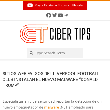
Skip
Mayor Estafa de Bitcoin en Historia
to
Secondary
Facebook
Twitter
YouTube
Telegram
content
Navigation
Menu
Search
SITIOS WEB FALSOS DEL LIVERPOOL FOOTBALL
CLUB INSTALAN EL NUEVO MALWARE “DONALD
TRUMP”
Especialistas en ciberseguridad reportan la detección de un
nuevo empaquetador de
malware
.NET empleado para