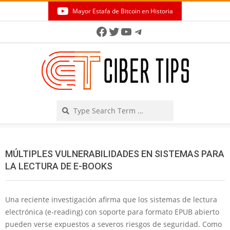
Skip
Mayor Estafa de Bitcoin en Historia
to
Secondary
Facebook
Twitter
YouTube
Telegram
content
Navigation
Menu
Search
MÚLTIPLES VULNERABILIDADES EN SISTEMAS PARA
LA LECTURA DE E-BOOKS
Una reciente investigación afirma que los sistemas de lectura
electrónica (e-reading) con soporte para formato EPUB abierto
pueden verse expuestos a severos riesgos de seguridad. Como