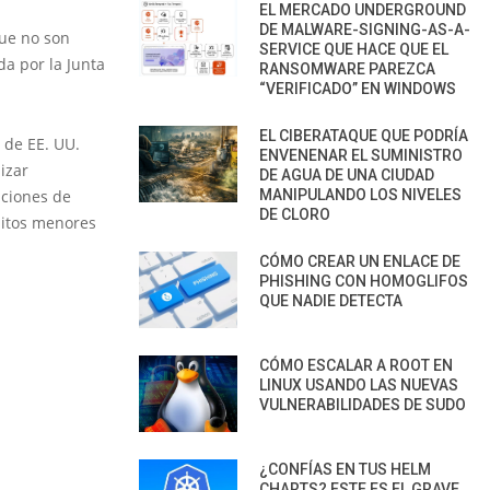
EL MERCADO UNDERGROUND
DE MALWARE-SIGNING-AS-A-
que no son
SERVICE QUE HACE QUE EL
da por la Junta
RANSOMWARE PAREZCA
“VERIFICADO” EN WINDOWS
EL CIBERATAQUE QUE PODRÍA
e de EE. UU.
ENVENENAR EL SUMINISTRO
izar
DE AGUA DE UNA CIUDAD
aciones de
MANIPULANDO LOS NIVELES
DE CLORO
litos menores
CÓMO CREAR UN ENLACE DE
PHISHING CON HOMOGLIFOS
QUE NADIE DETECTA
CÓMO ESCALAR A ROOT EN
LINUX USANDO LAS NUEVAS
VULNERABILIDADES DE SUDO
¿CONFÍAS EN TUS HELM
CHARTS? ESTE ES EL GRAVE