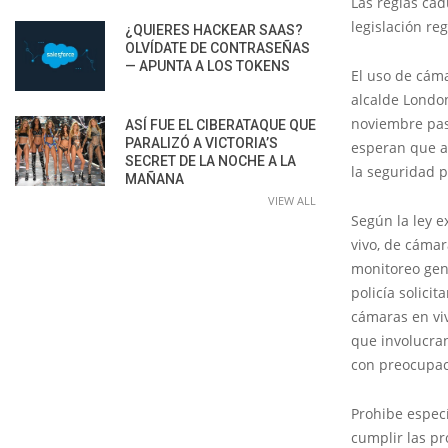
Las reglas ca
legislación re
¿QUIERES HACKEAR SAAS?
OLVÍDATE DE CONTRASEÑAS
— APUNTA A LOS TOKENS
El uso de cáma
alcalde Londo
noviembre pasa
ASÍ FUE EL CIBERATAQUE QUE
PARALIZÓ A VICTORIA’S
esperan que ay
SECRET DE LA NOCHE A LA
la seguridad p
MAÑANA
VIEW ALL
Según la ley e
vivo, de cámar
monitoreo gene
policía solici
cámaras en viv
que involucran
con preocupaci
Prohibe especí
cumplir las pr