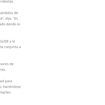
protestas.
usándolos de
”, dijo. “Es
tado dando la
GLIDE y la
rta conjunta a
isores de
nes .
dad para
jo, haciéndose
 martes.