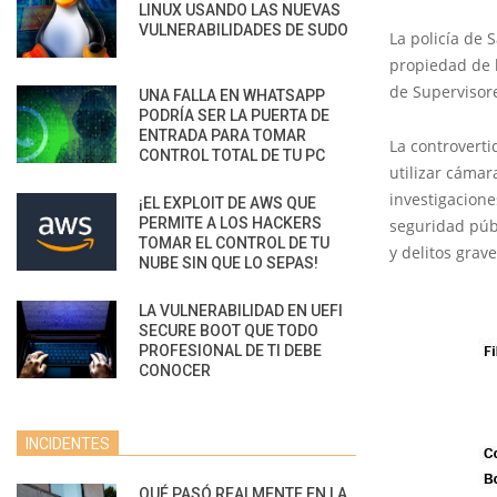
LINUX USANDO LAS NUEVAS
VULNERABILIDADES DE SUDO
La policía de 
propiedad de l
de Supervisor
UNA FALLA EN WHATSAPP
PODRÍA SER LA PUERTA DE
ENTRADA PARA TOMAR
La controverti
CONTROL TOTAL DE TU PC
utilizar cámar
investigacione
¡EL EXPLOIT DE AWS QUE
PERMITE A LOS HACKERS
seguridad públ
TOMAR EL CONTROL DE TU
y delitos grave
NUBE SIN QUE LO SEPAS!
LA VULNERABILIDAD EN UEFI
SECURE BOOT QUE TODO
PROFESIONAL DE TI DEBE
CONOCER
INCIDENTES
QUÉ PASÓ REALMENTE EN LA