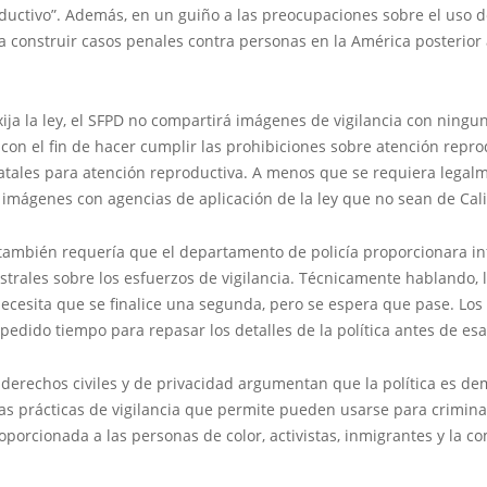
ductivo”. Además, en un guiño a las preocupaciones sobre el uso 
 construir casos penales contra personas en la América posterior 
:
xija la ley, el SFPD no compartirá imágenes de vigilancia con ningu
con el fin de hacer cumplir las prohibiciones sobre atención repro
tatales para atención reproductiva. A menos que se requiera legalm
imágenes con agencias de aplicación de la ley que no sean de Cali
n también requería que el departamento de policía proporcionara i
strales sobre los esfuerzos de vigilancia. Técnicamente hablando, 
cesita que se finalice una segunda, pero se espera que pase. Los 
 pedido tiempo para repasar los detalles de la política antes de esa 
derechos civiles y de privacidad argumentan que la política es d
as prácticas de vigilancia que permite pueden usarse para crimina
orcionada a las personas de color, activistas, inmigrantes y la 