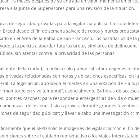
ducan 15 meses después de su entrada en vigor, momento en el cua
gresa a la Junta de Supervisores para una revisión de la situación.
ras de seguridad privadas para la vigilancia policial ha sido defen
n Breed desde el fin de semana salvaje de robos y hurtos orquest
do en el Área de la Bahía de San Francisco. Los partidarios de la p
ude a la policía a abordar futuros brotes similares de delincuenc
ública, sin atentar contra la privacidad de las personas.
xistente de la ciudad, la policía solo puede solicitar imágenes histó
as privadas relacionadas con horas y ubicaciones específicas, en l
ral. La legislación, aprobada el martes en una votación de 7 a 4, p
tar “monitoreo en vivo temporal”, esencialmente 24 horas de acceso
o, por tres razones: para responder a emergencias de vida o muert
 amenazas. de lesiones físicas graves; durante grandes “eventos si
ones de seguridad pública”; y llevar a cabo una investigación crim
ficamente que el SFPD solicite imágenes de vigilancia “con el fin d
ohibiciones sobre el cuidado reproductivo o los viajes interestatale