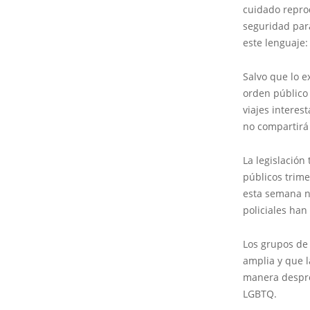
cuidado repro
seguridad para
este lenguaje
Salvo que lo e
orden público 
viajes interes
no compartirá 
La legislació
públicos trime
esta semana ne
policiales han
Los grupos de 
amplia y que l
manera desprop
LGBTQ.