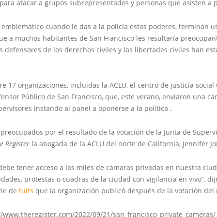
para atacar a grupos subrepresentados y personas que asisten a 
 emblemático cuando le das a la policía estos poderes, terminan 
 a muchos habitantes de San Francisco les resultaría preocupante
s defensores de los derechos civiles y las libertades civiles han es
re 17 organizaciones, incluidas la ACLU, el centro de justicia social 
fensor Público de San Francisco, que, este verano, enviaron una ca
pervisores instando al panel a oponerse a la política .
preocupados por el resultado de la votación de la Junta de Superv
e Register
la abogada de la ACLU del norte de California, Jennifer Jo
 debe tener acceso a las miles de cámaras privadas en nuestra ciu
ades, protestas o cuadras de la ciudad con vigilancia en vivo”, di
rie de
tuits
que la organización publicó después de la votación del
://www.theregister.com/2022/09/21/san_francisco_private_cameras/