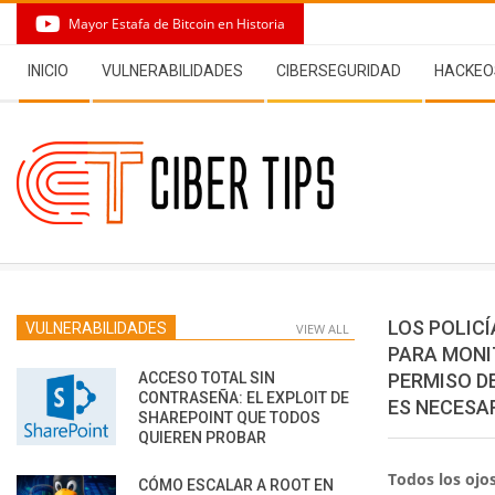
Skip
Mayor Estafa de Bitcoin en Historia
to
Secondary
content
INICIO
VULNERABILIDADES
CIBERSEGURIDAD
HACKEO
Navigation
Menu
LOS POLIC
VULNERABILIDADES
VIEW ALL
PARA MONI
ACCESO TOTAL SIN
PERMISO D
CONTRASEÑA: EL EXPLOIT DE
ES NECESA
SHAREPOINT QUE TODOS
QUIEREN PROBAR
Todos los ojos 
CÓMO ESCALAR A ROOT EN