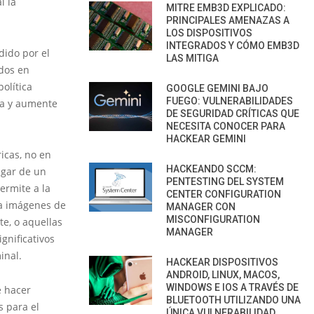
l la
MITRE EMB3D EXPLICADO:
PRINCIPALES AMENAZAS A
LOS DISPOSITIVOS
INTEGRADOS Y CÓMO EMB3D
dido por el
LAS MITIGA
ados en
olítica
GOOGLE GEMINI BAJO
FUEGO: VULNERABILIDADES
ia y aumente
DE SEGURIDAD CRÍTICAS QUE
NECESITA CONOCER PARA
HACKEAR GEMINI
ricas, no en
HACKEANDO SCCM:
ugar de un
PENTESTING DEL SYSTEM
ermite a la
CENTER CONFIGURATION
 a imágenes de
MANAGER CON
MISCONFIGURATION
e, o aquellas
MANAGER
gnificativos
inal.
HACKEAR DISPOSITIVOS
ANDROID, LINUX, MACOS,
WINDOWS E IOS A TRAVÉS DE
e hacer
BLUETOOTH UTILIZANDO UNA
s para el
ÚNICA VULNERABILIDAD