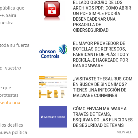
EL LADO OSCURO DE LOS
 pública que
ARCHIVOS PDF: CÓMO ABRIR
UN PDF SIMPLE PODRÍA
F, Saira
DESENCADENAR UNA
nuestra
PESADILLA DE
CIBERSEGURIDAD
EL MAYOR PROVEEDOR DE
toda su fuerza
BOTELLAS DE REFRESCOS,
FABRICANTE DE PLÁSTICO Y
RECICLAJE HACKEADO POR
RANSOMWARE
e nuestra
¿VISITASTE THESAURUS.COM
EN BUSCA DE SINÓNIMOS?
de que
TIENES UNA INFECCIÓN DE
protestas
MALWARE COINMINER
sentó una
CÓMO ENVIAN MALWARE A
TRAVÉS DE TEAMS,
ESQUIVANDO LAS FUNCIONES
los desfiles
DE SEGURIDAD DE TEAMS
nueva política
VIEW ALL