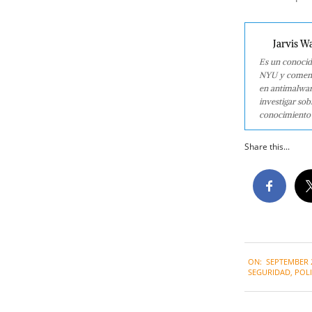
Jarvis W
Es un conocid
NYU y comenzó
en antimalwar
investigar so
conocimiento 
Share this...
2022-
ON:
SEPTEMBER 2
09-
SEGURIDAD
,
POL
23