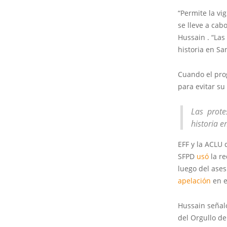
“Permite la vi
se lleve a cab
Hussain . “Las
historia en Sa
Cuando el prog
para evitar su
Las prote
historia e
EFF y la ACLU
SFPD
usó
la re
luego del ases
apelación
en e
Hussain seña
del Orgullo de