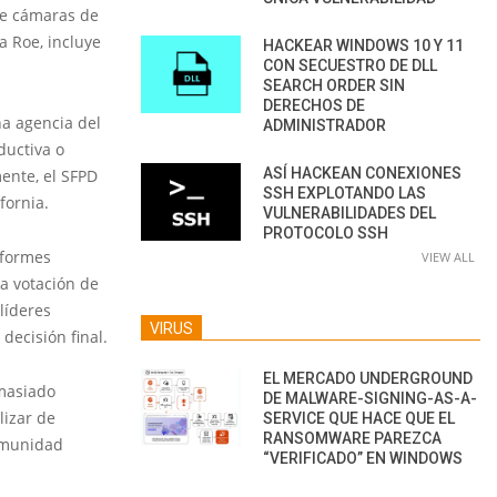
de cámaras de
a Roe, incluye
HACKEAR WINDOWS 10 Y 11
CON SECUESTRO DE DLL
SEARCH ORDER SIN
DERECHOS DE
na agencia del
ADMINISTRADOR
ductiva o
ASÍ HACKEAN CONEXIONES
ente, el SFPD
SSH EXPLOTANDO LAS
fornia.
VULNERABILIDADES DEL
PROTOCOLO SSH
nformes
VIEW ALL
la votación de
líderes
VIRUS
decisión final.
EL MERCADO UNDERGROUND
emasiado
DE MALWARE-SIGNING-AS-A-
lizar de
SERVICE QUE HACE QUE EL
RANSOMWARE PAREZCA
comunidad
“VERIFICADO” EN WINDOWS