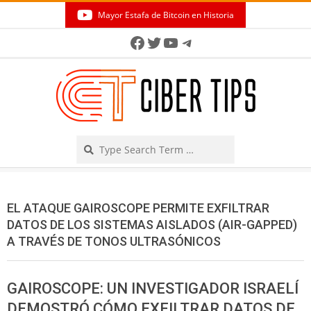
Skip
Mayor Estafa de Bitcoin en Historia
to
Secondary
Facebook
Twitter
YouTube
Telegram
content
Navigation
Menu
Search
EL ATAQUE GAIROSCOPE PERMITE EXFILTRAR
DATOS DE LOS SISTEMAS AISLADOS (AIR-GAPPED)
A TRAVÉS DE TONOS ULTRASÓNICOS
GAIROSCOPE: UN INVESTIGADOR ISRAELÍ
DEMOSTRÓ CÓMO EXFILTRAR DATOS DE