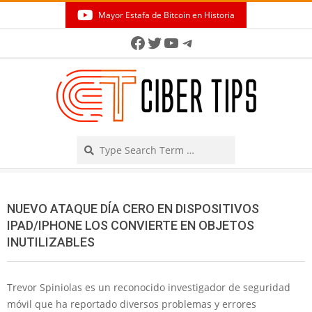
Skip
Mayor Estafa de Bitcoin en Historia
to
Secondary
Facebook
Twitter
YouTube
Telegram
content
Navigation
Menu
Search
NUEVO ATAQUE DÍA CERO EN DISPOSITIVOS
IPAD/IPHONE LOS CONVIERTE EN OBJETOS
INUTILIZABLES
Trevor Spiniolas es un reconocido investigador de seguridad
móvil que ha reportado diversos problemas y errores