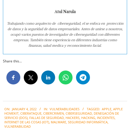
Atul Narula
Trabajando como arquitecto de ciberseguridad, el se enfoca en protección
de datos y la seguridad de datos empresariales. Antes de unirse a nosotros,
ocupó varios puestos de investigador de ciberseguridad con diferentes
empresas. También tiene experiencia en diferentes industrias como
finanzas, salud medica y reconocimiento facial.
Share this...
2022-
ON:
JANUARY 4, 2022
IN:
VULNERABILIDADES
TAGGED:
APPLE
,
APPLE
01-
HOMEKIT
,
CIBERATAQUE
,
CIBERCRIMEN
,
CIBERSEGURIDAD
,
DENEGACIÓN DE
04
SERVICIO (DOS)
,
FALLAS DE SEGURIDAD
,
HACKERS
,
HACKING
,
INCIDENTES
,
INTERNET DE LAS COSAS (IOT)
,
MALWARE
,
SEGURIDAD INFORMÁTICA
,
VULNERABILIDAD