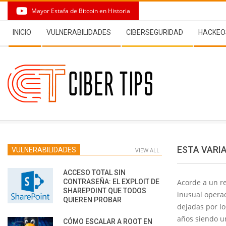
Skip
Mayor Estafa de Bitcoin en Historia
to
Secondary
content
INICIO
VULNERABILIDADES
CIBERSEGURIDAD
HACKEO
Navigation
Menu
ESTA VARI
VULNERABILIDADES
VIEW ALL
ACCESO TOTAL SIN
CONTRASEÑA: EL EXPLOIT DE
Acorde a un r
SHAREPOINT QUE TODOS
inusual operac
QUIEREN PROBAR
dejadas por l
años siendo u
CÓMO ESCALAR A ROOT EN