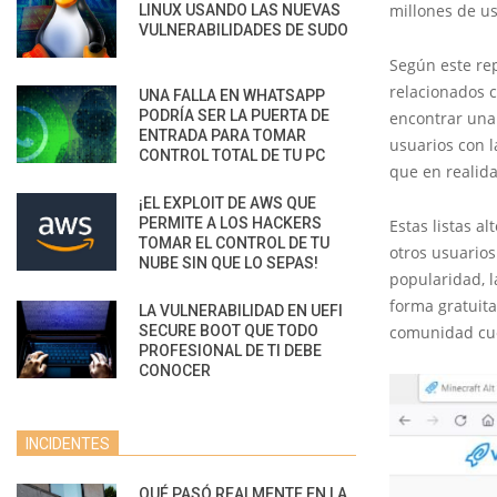
millones de us
LINUX USANDO LAS NUEVAS
VULNERABILIDADES DE SUDO
Según este re
relacionados 
UNA FALLA EN WHATSAPP
PODRÍA SER LA PUERTA DE
encontrar una 
ENTRADA PARA TOMAR
usuarios con 
CONTROL TOTAL DE TU PC
que en realida
¡EL EXPLOIT DE AWS QUE
PERMITE A LOS HACKERS
Estas listas a
TOMAR EL CONTROL DE TU
otros usuarios
NUBE SIN QUE LO SEPAS!
popularidad, 
forma gratuit
LA VULNERABILIDAD EN UEFI
SECURE BOOT QUE TODO
comunidad cue
PROFESIONAL DE TI DEBE
CONOCER
INCIDENTES
QUÉ PASÓ REALMENTE EN LA