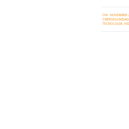
2021-
ON:
NOVEMBER 2
11-
CIBERSEGURIDAD
02
TECNOLOGÍA
,
VI