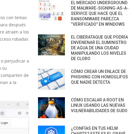
EL MERCADO UNDERGROUND
DE MALWARE-SIGNING-AS-A-
SERVICE QUE HACE QUE EL
ídos con temas
RANSOMWARE PAREZCA
 para después
“VERIFICADO” EN WINDOWS
re atraen a los
EL CIBERATAQUE QUE PODRÍA
acceso robadas
ENVENENAR EL SUMINISTRO
DE AGUA DE UNA CIUDAD
MANIPULANDO LOS NIVELES
DE CLORO
 o perjudicar a
a su
CÓMO CREAR UN ENLACE DE
e comparten de
PHISHING CON HOMOGLIFOS
nan a la
QUE NADIE DETECTA
CÓMO ESCALAR A ROOT EN
LINUX USANDO LAS NUEVAS
VULNERABILIDADES DE SUDO
¿CONFÍAS EN TUS HELM
CHARTS? ESTE ES EL GRAVE