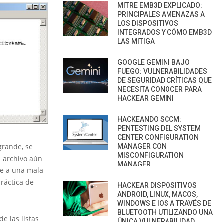
MITRE EMB3D EXPLICADO:
PRINCIPALES AMENAZAS A
LOS DISPOSITIVOS
INTEGRADOS Y CÓMO EMB3D
LAS MITIGA
GOOGLE GEMINI BAJO
FUEGO: VULNERABILIDADES
DE SEGURIDAD CRÍTICAS QUE
NECESITA CONOCER PARA
HACKEAR GEMINI
HACKEANDO SCCM:
PENTESTING DEL SYSTEM
CENTER CONFIGURATION
grande, se
MANAGER CON
MISCONFIGURATION
l archivo aún
MANAGER
se a una mala
práctica de
HACKEAR DISPOSITIVOS
ANDROID, LINUX, MACOS,
WINDOWS E IOS A TRAVÉS DE
BLUETOOTH UTILIZANDO UNA
e las listas
ÚNICA VULNERABILIDAD