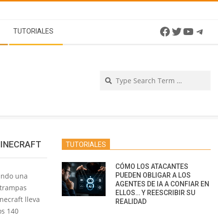
Facebook
Twitter
YouTu
Tel
TUTORIALES
Se
MINECRAFT
TUTORIALES
CÓMO LOS ATACANTES
ando una
PUEDEN OBLIGAR A LOS
AGENTES DE IA A CONFIAR EN
 trampas
ELLOS… Y REESCRIBIR SU
ecraft lleva
REALIDAD
os 140