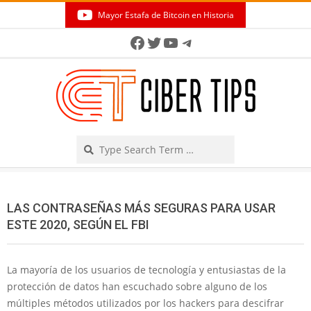
Skip
Mayor Estafa de Bitcoin en Historia
to
Secondary
Facebook
Twitter
YouTube
Telegram
content
Navigation
Menu
Search
LAS CONTRASEÑAS MÁS SEGURAS PARA USAR
ESTE 2020, SEGÚN EL FBI
La mayoría de los usuarios de tecnología y entusiastas de la
protección de datos han escuchado sobre alguno de los
múltiples métodos utilizados por los hackers para descifrar