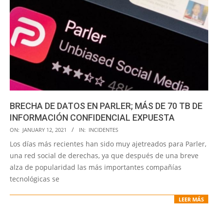
BRECHA DE DATOS EN PARLER; MÁS DE 70 TB DE
INFORMACIÓN CONFIDENCIAL EXPUESTA
2021-
ON:
JANUARY 12, 2021
IN:
INCIDENTES
01-
Los días más recientes han sido muy ajetreados para Parler,
12
una red social de derechas, ya que después de una breve
alza de popularidad las más importantes compañías
tecnológicas se
LEER MÁS