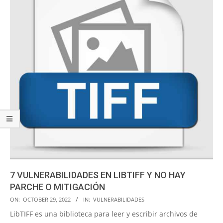
7 VULNERABILIDADES EN LIBTIFF Y NO HAY
PARCHE O MITIGACIÓN
2022-
ON:
OCTOBER 29, 2022
IN:
VULNERABILIDADES
10-
LibTIFF es una biblioteca para leer y escribir archivos de
29