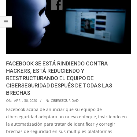
FACEBOOK SE ESTÁ RINDIENDO CONTRA
HACKERS, ESTÁ REDUCIENDO Y
REESTRUCTURANDO EL EQUIPO DE
CIBERSEGURIDAD DESPUÉS DE TODAS LAS
BRECHAS
2020-
ON:
APRIL 30, 2020
IN:
CIBERSEGURIDAD
04-
Facebook acaba de anunciar que su equipo de
30
ciberseguridad adoptará un nuevo enfoque, invirtiendo en
la automatización para tratar de identificar y corregir
brechas de seguridad en sus múltiples plataformas