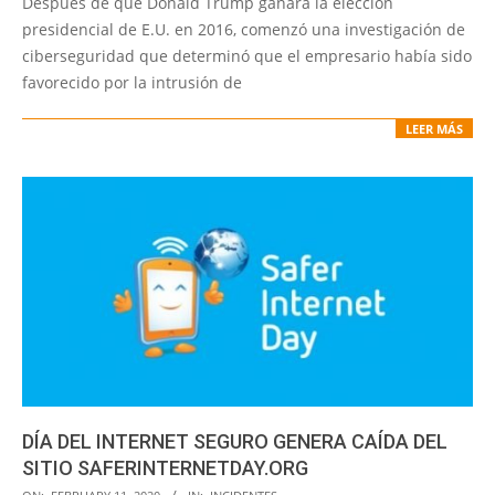
Después de que Donald Trump ganara la elección
18
presidencial de E.U. en 2016, comenzó una investigación de
ciberseguridad que determinó que el empresario había sido
favorecido por la intrusión de
LEER MÁS
DÍA DEL INTERNET SEGURO GENERA CAÍDA DEL
SITIO SAFERINTERNETDAY.ORG
2020-