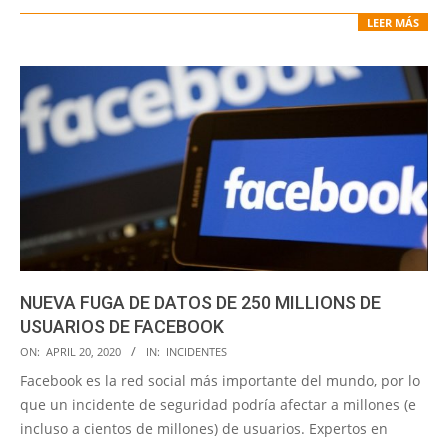
LEER MÁS
NUEVA FUGA DE DATOS DE 250 MILLIONS DE
USUARIOS DE FACEBOOK
2020-
ON:
APRIL 20, 2020
IN:
INCIDENTES
04-
Facebook es la red social más importante del mundo, por lo
20
que un incidente de seguridad podría afectar a millones (e
incluso a cientos de millones) de usuarios. Expertos en