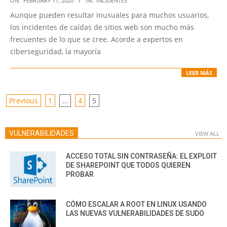
ON:
FEBRUARY 11, 2020
IN:
INCIDENTES
02-
Aunque pueden resultar inusuales para muchos usuarios,
11
los incidentes de caídas de sitios web son mucho más
frecuentes de lo que se cree. Acorde a expertos en
ciberseguridad, la mayoría
LEER MÁS
POSTS
Previous
1
…
4
5
PAGINATION
VULNERABILIDADES
VIEW ALL
ACCESO TOTAL SIN CONTRASEÑA: EL EXPLOIT
DE SHAREPOINT QUE TODOS QUIEREN
PROBAR
CÓMO ESCALAR A ROOT EN LINUX USANDO
LAS NUEVAS VULNERABILIDADES DE SUDO