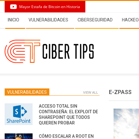
Skip
Mayor Estafa de Bitcoin en Historia
to
Secondary
content
INICIO
VULNERABILIDADES
CIBERSEGURIDAD
HACKEO
Navigation
Menu
E-ZPASS
VULNERABILIDADES
VIEW ALL
ACCESO TOTAL SIN
CONTRASEÑA: EL EXPLOIT DE
SHAREPOINT QUE TODOS
QUIEREN PROBAR
CÓMO ESCALAR A ROOT EN