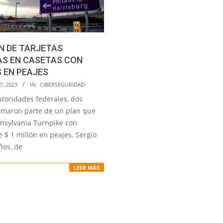
N DE TARJETAS
AS EN CASETAS CON
 EN PEAJES
7, 2023
IN:
CIBERSEGURIDAD
utoridades federales, dos
maron parte de un plan que
nnsylvania Turnpike con
 $ 1 millón en peajes. Sergio
ños, de
LEER MÁS