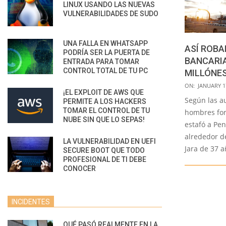
LINUX USANDO LAS NUEVAS
VULNERABILIDADES DE SUDO
UNA FALLA EN WHATSAPP
ASÍ ROBA
PODRÍA SER LA PUERTA DE
BANCARI
ENTRADA PARA TOMAR
CONTROL TOTAL DE TU PC
MILLÓNES
2023-
ON:
JANUARY 1
¡EL EXPLOIT DE AWS QUE
01-
Según las a
PERMITE A LOS HACKERS
17
TOMAR EL CONTROL DE TU
hombres for
NUBE SIN QUE LO SEPAS!
estafó a Pe
alrededor de
LA VULNERABILIDAD EN UEFI
Jara de 37 a
SECURE BOOT QUE TODO
PROFESIONAL DE TI DEBE
CONOCER
INCIDENTES
QUÉ PASÓ REALMENTE EN LA