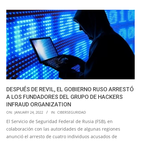
DESPUÉS DE REVIL, EL GOBIERNO RUSO ARRESTÓ
A LOS FUNDADORES DEL GRUPO DE HACKERS
INFRAUD ORGANIZATION
2022-
ON:
JANUARY 24, 2022
IN:
CIBERSEGURIDAD
01-
El Servicio de Seguridad Federal de Rusia (FSB), en
24
colaboración con las autoridades de algunas regiones
anunció el arresto de cuatro individuos acusados de