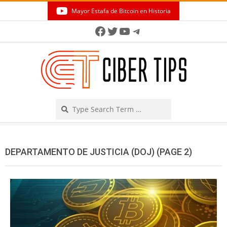
Skip
Mayor Estafa de Bitcoin en Historia
to
Secondary
Facebook
Twitter
YouTube
Telegram
content
Navigation
Menu
Search
DEPARTAMENTO DE JUSTICIA (DOJ)
(PAGE 2)