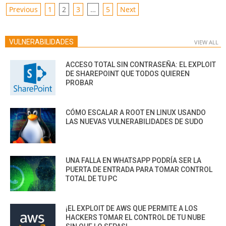
POSTS
Previous
1
2
3
…
5
Next
PAGINATION
VULNERABILIDADES
VIEW ALL
ACCESO TOTAL SIN CONTRASEÑA: EL EXPLOIT
DE SHAREPOINT QUE TODOS QUIEREN
PROBAR
CÓMO ESCALAR A ROOT EN LINUX USANDO
LAS NUEVAS VULNERABILIDADES DE SUDO
UNA FALLA EN WHATSAPP PODRÍA SER LA
PUERTA DE ENTRADA PARA TOMAR CONTROL
TOTAL DE TU PC
¡EL EXPLOIT DE AWS QUE PERMITE A LOS
HACKERS TOMAR EL CONTROL DE TU NUBE