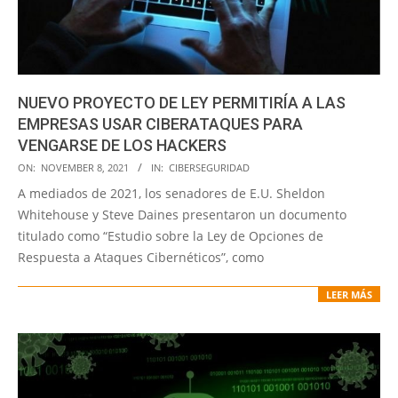
NUEVO PROYECTO DE LEY PERMITIRÍA A LAS
EMPRESAS USAR CIBERATAQUES PARA
VENGARSE DE LOS HACKERS
2021-
ON:
NOVEMBER 8, 2021
IN:
CIBERSEGURIDAD
11-
A mediados de 2021, los senadores de E.U. Sheldon
08
Whitehouse y Steve Daines presentaron un documento
titulado como “Estudio sobre la Ley de Opciones de
Respuesta a Ataques Cibernéticos”, como
LEER MÁS