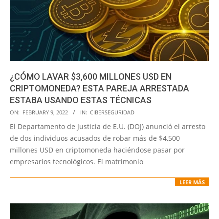
¿CÓMO LAVAR $3,600 MILLONES USD EN
CRIPTOMONEDA? ESTA PAREJA ARRESTADA
ESTABA USANDO ESTAS TÉCNICAS
2022-
ON:
FEBRUARY 9, 2022
IN:
CIBERSEGURIDAD
02-
El Departamento de Justicia de E.U. (DOJ) anunció el arresto
09
de dos individuos acusados de robar más de $4,500
millones USD en criptomoneda haciéndose pasar por
empresarios tecnológicos. El matrimonio
LEER MÁS