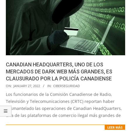
CANADIAN HEADQUARTERS, UNO DE LOS
MERCADOS DE DARK WEB MÁS GRANDES, ES
CLAUSURADO POR LA POLICÍA CANADIENSE
2022-
ON:
JANUARY 27, 2022
IN:
CIBERSEGURIDAD
01-
Los funcionarios de la Comisión Canadiense de Radio,
27
Televisión y Telecomunicaciones (CRTC) reportan haber
desmantelado las operaciones de Canadian HeadQuarters,
una de las plataformas de comercio ilegal más grandes de
LEER MÁS