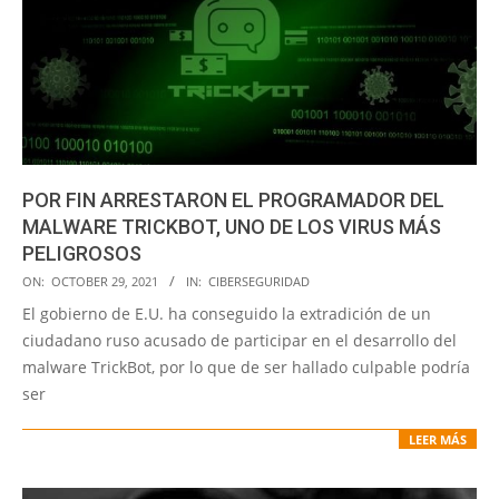
POR FIN ARRESTARON EL PROGRAMADOR DEL
MALWARE TRICKBOT, UNO DE LOS VIRUS MÁS
PELIGROSOS
2021-
ON:
OCTOBER 29, 2021
IN:
CIBERSEGURIDAD
10-
El gobierno de E.U. ha conseguido la extradición de un
29
ciudadano ruso acusado de participar en el desarrollo del
malware TrickBot, por lo que de ser hallado culpable podría
ser
LEER MÁS