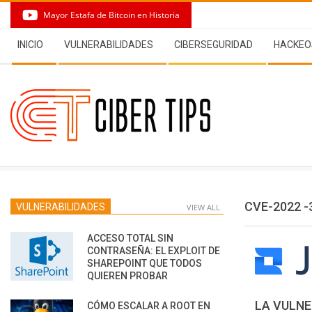
Skip
Mayor Estafa de Bitcoin en Historia
to
Secondary
content
INICIO
VULNERABILIDADES
CIBERSEGURIDAD
HACKEO
Navigation
Menu
CVE-2022 -
VULNERABILIDADES
VIEW ALL
ACCESO TOTAL SIN
CONTRASEÑA: EL EXPLOIT DE
SHAREPOINT QUE TODOS
QUIEREN PROBAR
LA VULNE
CÓMO ESCALAR A ROOT EN