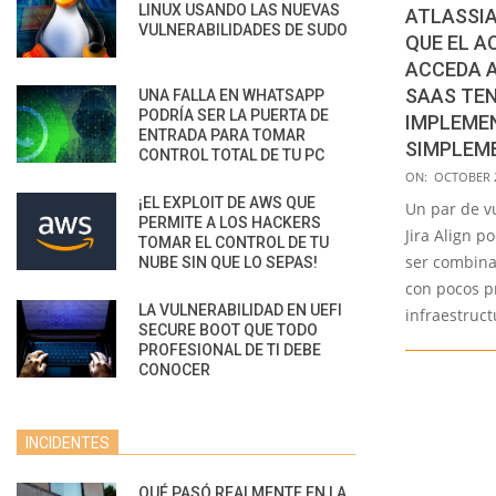
LINUX USANDO LAS NUEVAS
ATLASSIA
VULNERABILIDADES DE SUDO
QUE EL 
ACCEDA A
SAAS TEN
UNA FALLA EN WHATSAPP
PODRÍA SER LA PUERTA DE
IMPLEMEN
ENTRADA PARA TOMAR
SIMPLEM
CONTROL TOTAL DE TU PC
2022-
ON:
OCTOBER 2
10-
¡EL EXPLOIT DE AWS QUE
Un par de v
PERMITE A LOS HACKERS
26
Jira Align po
TOMAR EL CONTROL DE TU
ser combina
NUBE SIN QUE LO SEPAS!
con pocos pr
LA VULNERABILIDAD EN UEFI
infraestruct
SECURE BOOT QUE TODO
PROFESIONAL DE TI DEBE
CONOCER
INCIDENTES
QUÉ PASÓ REALMENTE EN LA