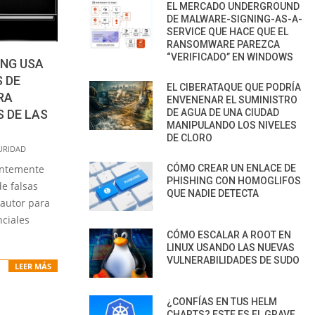
EL MERCADO UNDERGROUND
DE MALWARE-SIGNING-AS-A-
SERVICE QUE HACE QUE EL
RANSOMWARE PAREZCA
“VERIFICADO” EN WINDOWS
ING USA
 DE
EL CIBERATAQUE QUE PODRÍA
RA
ENVENENAR EL SUMINISTRO
DE AGUA DE UNA CIUDAD
 DE LAS
MANIPULANDO LOS NIVELES
DE CLORO
URIDAD
CÓMO CREAR UN ENLACE DE
entemente
PHISHING CON HOMOGLIFOS
de falsas
QUE NADIE DETECTA
autor para
nciales
CÓMO ESCALAR A ROOT EN
LINUX USANDO LAS NUEVAS
VULNERABILIDADES DE SUDO
LEER MÁS
¿CONFÍAS EN TUS HELM
CHARTS? ESTE ES EL GRAVE