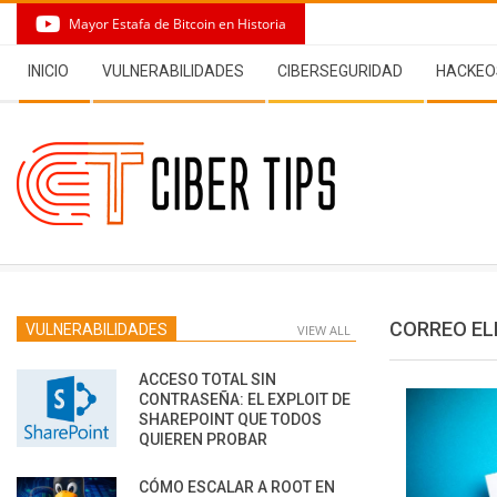
Skip
Mayor Estafa de Bitcoin en Historia
to
Secondary
content
INICIO
VULNERABILIDADES
CIBERSEGURIDAD
HACKEO
Navigation
Menu
CORREO EL
VULNERABILIDADES
VIEW ALL
ACCESO TOTAL SIN
CONTRASEÑA: EL EXPLOIT DE
SHAREPOINT QUE TODOS
QUIEREN PROBAR
CÓMO ESCALAR A ROOT EN