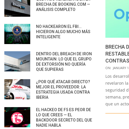
BRECHA DE BOOKING.COM —
ANÁLISIS COMPLETO
NO HACKEARON EL FBI…
HICIERON ALGO MUCHO MÁS
INTELIGENTE
BRECHA D
RESTABL
DENTRO DEL BREACH DE IRON
MOUNTAIN: LO QUE EL GRUPO
CONTRAS
DE EXTORSIÓN NO QUERÍA
2021-
ON:
JANUARY 1
QUE SUPIERAS
01-
Los desarr
18
¿POR QUÉ ATACAR DIRECTO?
revelaron la
MEJOR EL PROVEEDOR: LA
seguridad d
ESTRATEGIA USADA CONTRA
semana, pre
IBERIA
que un acto
EL HACKEO DE F5 ES PEOR DE
LO QUE CREES — EL
BACKDOOR SECRETO DEL QUE
NADIE HABLA