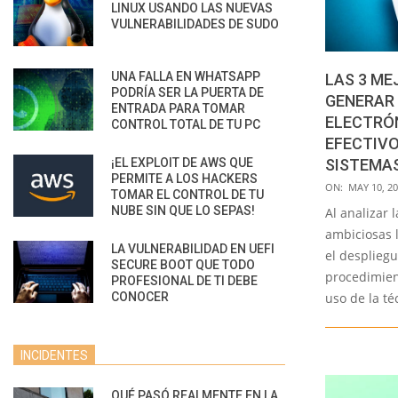
LINUX USANDO LAS NUEVAS
VULNERABILIDADES DE SUDO
UNA FALLA EN WHATSAPP
LAS 3 ME
PODRÍA SER LA PUERTA DE
GENERAR
ENTRADA PARA TOMAR
ELECTRÓN
CONTROL TOTAL DE TU PC
EFECTIVO
¡EL EXPLOIT DE AWS QUE
SISTEMA
PERMITE A LOS HACKERS
2021-
ON:
MAY 10, 2
TOMAR EL CONTROL DE TU
05-
NUBE SIN QUE LO SEPAS!
Al analizar
10
ambiciosas l
LA VULNERABILIDAD EN UEFI
el desplieg
SECURE BOOT QUE TODO
procedimient
PROFESIONAL DE TI DEBE
CONOCER
uso de la té
INCIDENTES
QUÉ PASÓ REALMENTE EN LA