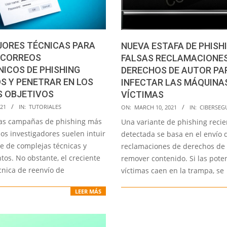
JORES TÉCNICAS PARA
NUEVA ESTAFA DE PHISH
 CORREOS
FALSAS RECLAMACIONES
ICOS DE PHISHING
DERECHOS DE AUTOR PA
S Y PENETRAR EN LOS
INFECTAR LAS MÁQUINAS
S OBJETIVOS
VÍCTIMAS
2021-
021
IN:
TUTORIALES
ON:
MARCH 10, 2021
IN:
CIBERSEG
03-
 las campañas de phishing más
Una variante de phishing reci
10
os investigadores suelen intuir
detectada se basa en el envío 
ue de complejas técnicas y
reclamaciones de derechos de 
os. No obstante, el creciente
remover contenido. Si las pote
cnica de reenvío de
víctimas caen en la trampa, se
LEER MÁS