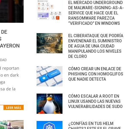
EL MERCADO UNDERGROUND
DE MALWARE-SIGNING-AS-A-
SERVICE QUE HACE QUE EL
RANSOMWARE PAREZCA
“VERIFICADO” EN WINDOWS
 DE
EL CIBERATAQUE QUE PODRÍA
S
ENVENENAR EL SUMINISTRO
CAYERON
DE AGUA DE UNA CIUDAD
MANIPULANDO LOS NIVELES
DE CLORO
IDAD
d reportan
CÓMO CREAR UN ENLACE DE
PHISHING CON HOMOGLIFOS
io en dark
QUE NADIE DETECTA
oga
sa de la
CÓMO ESCALAR A ROOT EN
LINUX USANDO LAS NUEVAS
VULNERABILIDADES DE SUDO
LEER MÁS
¿CONFÍAS EN TUS HELM
CHARTS? ESTE ES EL GRAVE