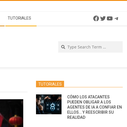
Facebook
Twitter
YouTu
Tel
TUTORIALES
Se
TUTORIALES
CÓMO LOS ATACANTES
PUEDEN OBLIGAR A LOS
AGENTES DE IA A CONFIAR EN
ELLOS… Y REESCRIBIR SU
REALIDAD