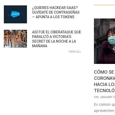
¿QUIERES HACKEAR SAAS?
OLVÍDATE DE CONTRASEÑAS
— APUNTA A LOS TOKENS
ASÍ FUE EL CIBERATAQUE QUE
PARALIZÓ A VICTORIA’S
SECRET DE LA NOCHE A LA
MAÑANA
VIEW ALL
CÓMO SE
CORONAV
HACIA LO
TECNOLÓ
2020-
ON:
JANUARY 3
01-
Es común qu
31
aprovechen 