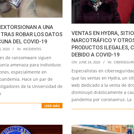
 EXTORSIONAN A UNA
VENTAS EN HYDRA, SITIO
 TRAS ROBAR LOS DATOS
NARCOTRÁFICO Y OTRO
CUNA DEL COVID-19
PRODUCTOS ILEGALES, 
, 2020
IN:
INCIDENTES
DEBIDO A COVID-19
tes de ransomware siguen
2020-
ON:
JUNE 24, 2020
IN:
CIBERSEGUR
seria amenaza para individuos
06-
Especialistas en cibersegurida
iones, especialmente en
24
que las ventas en Hydra, un sit
pandemia. Hace un par de
web dedicado a la venta de dr
stigadores de la Universidad de
disminuyó drásticamente a cau
n
pandemia por coronavirus. La
LEER MÁS