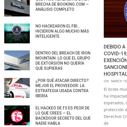
BRECHA DE BOOKING.COM —
ANÁLISIS COMPLETO
NO HACKEARON EL FBI…
HICIERON ALGO MUCHO MÁS
INTELIGENTE
DEBIDO A
COVID-19
DENTRO DEL BREACH DE IRON
MOUNTAIN: LO QUE EL GRUPO
EXENCIÓN
DE EXTORSIÓN NO QUERÍA
SANCIONE
QUE SUPIERAS
HOSPITA
2020-
¿POR QUÉ ATACAR DIRECTO?
ON:
MARCH 19,
MEJOR EL PROVEEDOR: LA
03-
El brote mu
ESTRATEGIA USADA CONTRA
19
ha impactad
IBERIA
esperados, 
EL HACKEO DE F5 ES PEOR DE
protección d
LO QUE CREES — EL
Derechos Ci
BACKDOOR SECRETO DEL QUE
de
NADIE HABLA