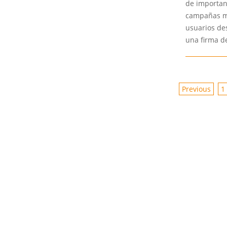
de importan
campañas ma
usuarios de
una firma d
POSTS
Previous
1
PAGINAT