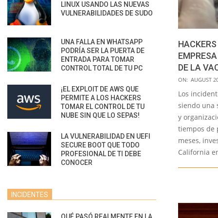
LINUX USANDO LAS NUEVAS
VULNERABILIDADES DE SUDO
UNA FALLA EN WHATSAPP
HACKERS
PODRÍA SER LA PUERTA DE
EMPRESA
ENTRADA PARA TOMAR
DE LA VA
CONTROL TOTAL DE TU PC
2020-
ON:
AUGUST 20
¡EL EXPLOIT DE AWS QUE
08-
Los inciden
PERMITE A LOS HACKERS
20
siendo una 
TOMAR EL CONTROL DE TU
NUBE SIN QUE LO SEPAS!
y organizac
tiempos de 
LA VULNERABILIDAD EN UEFI
meses, inve
SECURE BOOT QUE TODO
California e
PROFESIONAL DE TI DEBE
CONOCER
INCIDENTES
QUÉ PASÓ REALMENTE EN LA