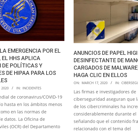
 LA EMERGENCIA POR EL
ANUNCIOS DE PAPEL HIGI
, EL HHS APLICA
DESINFECTANTE DE MAN
 DE POLÍTICAS Y
CARGADOS DE MALWARE
S DE HIPAA PARA LOS
HAGA CLIC EN ELLOS
LES
2020-
ON:
MARCH 17, 2020
IN:
CIBERSEG
 2020
IN:
INCIDENTES
03-
Las firmas e investigadores de
17
ndial de coronavirus/COVID-19
ciberseguridad aseguran que l
o hasta en los ámbitos menos
de los cibercriminales ha inc
como en las normas de
considerablemente durante el 
e datos. La Oficina de
señalando que el contenido fr
viles (OCR) del Departamento
relacionado con el tema del