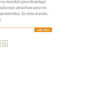
cia mundial para desplegar
liciosas atractivas para los
sprevenidos. En esta ocasión,
e
LEER MÁS
2
ION