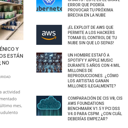
ERROR QUE PODRÍA
PROVOCAR TU PRÓXIMA
BRECHA EN LA NUBE
¡EL EXPLOIT DE AWS QUE
PERMITE A LOS HACKERS
TOMAR EL CONTROL DE TU
NUBE SIN QUE LO SEPAS!
ÉNICO Y
UN HOMBRE ESTAFÓ A
OS ESTÁN
SPOTIFY Y APPLE MUSIC
; NO
DURANTE 5 AÑOS CON 4 MIL
MILLONES DE
REPRODUCCIONES. ¿CÓMO
URIDAD
LOS ARTISTAS GANAN
MILLONES ILEGALMENTE?
a actividad
COMPARACIÓN DE CIS V8, CIS
rementado
AWS FOUNDATIONS
último mes,
BENCHMARK V1.5 Y PCI DSS
audulento
V4.0 PARA CSPM. ¿CON CUÁL
DEBERÍAS EMPEZAR?