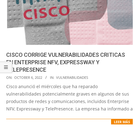
CISCO CORRIGE VULNERABILIDADES CRITICAS
EN ENTERPRISE NFV, EXPRESSWAY Y
TELEPRESENCE
2022-
ON:
OCTOBER 6, 2022
IN:
VULNERABILIDADES
10-
Cisco anunció el miércoles que ha reparado
06
vulnerabilidades potencialmente graves en algunos de sus
productos de redes y comunicaciones, incluidos Enterprise
NFV, Expressway y TelePresence. La empresa ha informado a
LEER MÁS