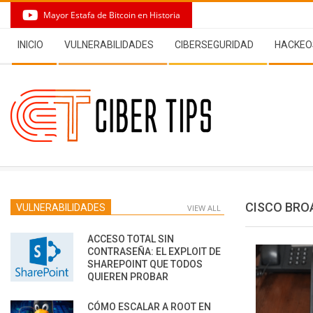
Skip
Mayor Estafa de Bitcoin en Historia
to
Secondary
content
INICIO
VULNERABILIDADES
CIBERSEGURIDAD
HACKEO
Navigation
Menu
CISCO BRO
VULNERABILIDADES
VIEW ALL
ACCESO TOTAL SIN
CONTRASEÑA: EL EXPLOIT DE
SHAREPOINT QUE TODOS
QUIEREN PROBAR
CÓMO ESCALAR A ROOT EN