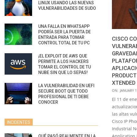
LINUX USANDO LAS NUEVAS
VULNERABILIDADES DE SUDO
UNA FALLA EN WHATSAPP
PODRÍA SER LA PUERTA DE
ENTRADA PARA TOMAR
CISCO CO
CONTROL TOTAL DE TU PC
VULNERAB
GRAVEDAD
¡EL EXPLOIT DE AWS QUE
PLATAFO
PERMITE A LOS HACKERS
TOMAR EL CONTROL DE TU
APLICAC
NUBE SIN QUE LO SEPAS!
PRODUCTO
XTENDED
LA VULNERABILIDAD EN UEFI
2023-
ON:
JANUARY 1
SECURE BOOT QUE TODO
PROFESIONAL DE TI DEBE
01-
El 11 de ene
CONOCER
17
actualizaci
las altas vu
Cisco IP Pho
INCIDENTES
Industrial 
Application 
QUÉ PASÓ REALMENTE EN LA