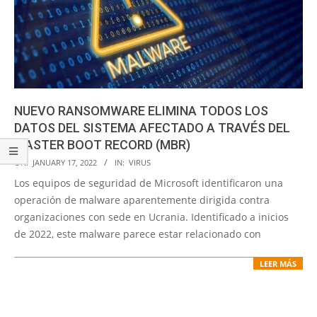
NUEVO RANSOMWARE ELIMINA TODOS LOS
DATOS DEL SISTEMA AFECTADO A TRAVÉS DEL
MASTER BOOT RECORD (MBR)
2022-
ON:
JANUARY 17, 2022
IN:
VIRUS
01-
Los equipos de seguridad de Microsoft identificaron una
17
operación de malware aparentemente dirigida contra
organizaciones con sede en Ucrania. Identificado a inicios
de 2022, este malware parece estar relacionado con
LEER MÁS