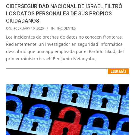
CIBERSEGURIDAD NACIONAL DE ISRAEL FILTRÓ
LOS DATOS PERSONALES DE SUS PROPIOS
CIUDADANOS
2020-
ON:
FEBRUARY 10, 2020
IN:
INCIDENTES
02-
Los incidentes de brechas de datos no conocen fronteras.
10
Recientemente, un investigador en seguridad informática
descubrió que una app empleada por el Partido Likud, del
primer ministro israelí Benjamin Netanyahu,
LEER MÁS