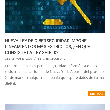
NUEVA LEY DE CIBERSEGURIDAD IMPONE
LINEAMIENTOS MÁS ESTRICTOS; ¿EN QUÉ
CONSISTE LA LEY SHIELD?
2020-
ON:
MARCH 13, 2020
IN:
CIBERSEGURIDAD
03-
Excelentes noticias para la seguridad informática de los
13
residentes de la ciudad de Nueva York. A partir del próximo
21 de marzo, cualquier compañía que opere datos de forma
digital,
LEER MÁS