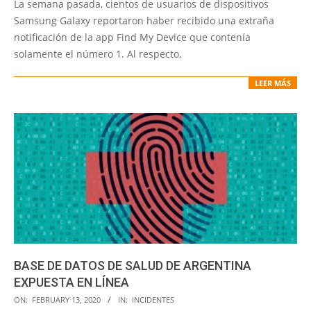
La semana pasada, cientos de usuarios de dispositivos
25
Samsung Galaxy reportaron haber recibido una extraña
notificación de la app Find My Device que contenía
solamente el número 1. Al respecto,
LEER MÁS
BASE DE DATOS DE SALUD DE ARGENTINA
EXPUESTA EN LÍNEA
2020-
ON:
FEBRUARY 13, 2020
IN:
INCIDENTES