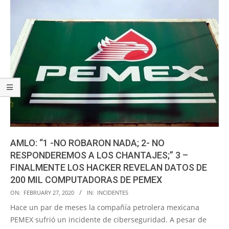
AMLO: “1 -NO ROBARON NADA; 2- NO
RESPONDEREMOS A LOS CHANTAJES;” 3 –
FINALMENTE LOS HACKER REVELAN DATOS DE
200 MIL COMPUTADORAS DE PEMEX
2020-
ON:
FEBRUARY 27, 2020
IN:
INCIDENTES
02-
Hace un par de meses la compañía petrolera mexicana
27
PEMEX sufrió un incidente de ciberseguridad. A pesar de