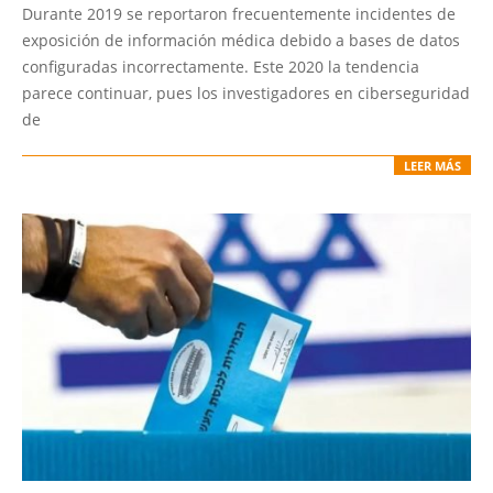
02-
Durante 2019 se reportaron frecuentemente incidentes de
13
exposición de información médica debido a bases de datos
configuradas incorrectamente. Este 2020 la tendencia
parece continuar, pues los investigadores en ciberseguridad
de
LEER MÁS