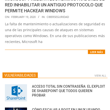
RED INHABILITAR UN ANTIGUO PROTOCOLO QUE
PERMITE HACKEAR WINDOWS
2020-
ON:
FEBRUARY 19, 2020
IN:
CIBERSEGURIDAD
02-
La falta de mantenimiento o actualizaciones de seguridad es
19
una de las principales causas de ataques en sistemas
operativos como Windows. En una de sus publicaciones más
recientes, Microsoft ha
LEER MÁS
VULNERABILIDADES
VIEW ALL
ACCESO TOTAL SIN CONTRASEÑA: EL EXPLOIT
DE SHAREPOINT QUE TODOS QUIEREN
PROBAR
CÓMO ESCALAR A ROOT EN LINUX USANDO