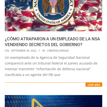
¿CÓMO ATRAPARON A UN EMPLEADO DE LA NSA
VENDIENDO SECRETOS DEL GOBIERNO?
2022-
ON:
SEPTEMBER 30, 2022
IN:
CIBERSEGURIDAD
09-
Un exempleado de la Agencia de Seguridad Nacional
30
compareció ante un tribunal federal el jueves acusado de
intentar transmitir “información de defensa nacional”
clasificada a un agente del FBI que
LEER MÁS