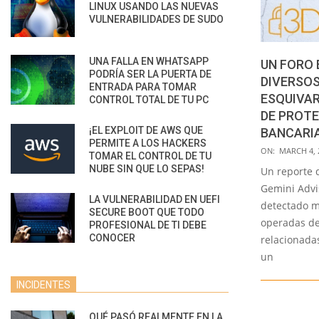
LINUX USANDO LAS NUEVAS
VULNERABILIDADES DE SUDO
UNA FALLA EN WHATSAPP
UN FORO 
PODRÍA SER LA PUERTA DE
DIVERSO
ENTRADA PARA TOMAR
ESQUIVAR
CONTROL TOTAL DE TU PC
DE PROT
¡EL EXPLOIT DE AWS QUE
BANCARIA
PERMITE A LOS HACKERS
2021-
ON:
MARCH 4, 
TOMAR EL CONTROL DE TU
03-
NUBE SIN QUE LO SEPAS!
Un reporte 
04
Gemini Advi
LA VULNERABILIDAD EN UEFI
detectado m
SECURE BOOT QUE TODO
operadas de
PROFESIONAL DE TI DEBE
CONOCER
relacionada
un
INCIDENTES
QUÉ PASÓ REALMENTE EN LA