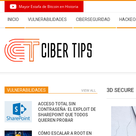
Skip
Mayor Estafa de Bitcoin en Historia
to
Secondary
content
INICIO
VULNERABILIDADES
CIBERSEGURIDAD
HACKEO
Navigation
Menu
3D SECURE
VULNERABILIDADES
VIEW ALL
ACCESO TOTAL SIN
CONTRASEÑA: EL EXPLOIT DE
SHAREPOINT QUE TODOS
QUIEREN PROBAR
CÓMO ESCALAR A ROOT EN