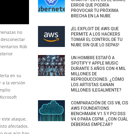
ERROR QUE PODRÍA
PROVOCAR TU PRÓXIMA
BRECHA EN LA NUBE
¡EL EXPLOIT DE AWS QUE
amenazas no
PERMITE A LOS HACKERS
s desconectar
TOMAR EL CONTROL DE TU
NUBE SIN QUE LO SEPAS!
amentarios Rob
sterior
UN HOMBRE ESTAFÓ A
SPOTIFY Y APPLE MUSIC
DURANTE 5 AÑOS CON 4 MIL
MILLONES DE
lerta en su
REPRODUCCIONES. ¿CÓMO
 a la versión
LOS ARTISTAS GANAN
mplio
MILLONES ILEGALMENTE?
Microsoft
COMPARACIÓN DE CIS V8, CIS
AWS FOUNDATIONS
BENCHMARK V1.5 Y PCI DSS
 este ataque,
V4.0 PARA CSPM. ¿CON CUÁL
DEBERÍAS EMPEZAR?
sto afectados.
do que aún hay