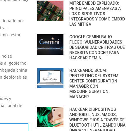
MITRE EMB3D EXPLICADO:
PRINCIPALES AMENAZAS A
LOS DISPOSITIVOS
INTEGRADOS Y CÓMO EMB3D
estionado por
LAS MITIGA
tras
íamos estar
GOOGLE GEMINI BAJO
FUEGO: VULNERABILIDADES
DE SEGURIDAD CRÍTICAS QUE
NECESITA CONOCER PARA
 no se
HACKEAR GEMINI
s al gobierno
embajada china
HACKEANDO SCCM:
PENTESTING DEL SYSTEM
on deplorables
CENTER CONFIGURATION
MANAGER CON
MISCONFIGURATION
MANAGER
ades y
rnacional de
HACKEAR DISPOSITIVOS
ANDROID, LINUX, MACOS,
WINDOWS E IOS A TRAVÉS DE
BLUETOOTH UTILIZANDO UNA
ÚNICA VULNERABILIDAD