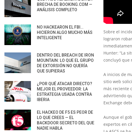
BRECHA DE BOOKING.COM —
ANÁLISIS COMPLETO
NO HACKEARON EL FBI…
Sobre el inci
HICIERON ALGO MUCHO MÁS
INTELIGENTE
lograron robar
inmediatament
Hunter: “La si
DENTRO DEL BREACH DE IRON
concluyó que 
MOUNTAIN: LO QUE EL GRUPO
DE EXTORSIÓN NO QUERÍA
QUE SUPIERAS
A inicios de m
sitio web soli
¿POR QUÉ ATACAR DIRECTO?
más reciente d
MEJOR EL PROVEEDOR: LA
ESTRATEGIA USADA CONTRA
advirtiendo qu
IBERIA
Exchange debe
EL HACKEO DE F5 ES PEOR DE
Aunque el gob
LO QUE CREES — EL
BACKDOOR SECRETO DEL QUE
expertos en c
NADIE HABLA
La ASCS se ha