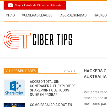
Skip
Mayor Estafa de Bitcoin en Historia
to
Secondary
content
INICIO
VULNERABILIDADES
CIBERSEGURIDAD
HACKEO
Navigation
Menu
HACKERS C
VULNERABILIDADES
VIEW ALL
AUSTRALI
ACCESO TOTAL SIN
CONTRASEÑA: EL EXPLOIT DE
SHAREPOINT QUE TODOS
Recientes repo
QUIEREN PROBAR
atacado por u
mes como part
CÓMO ESCALAR A ROOT EN