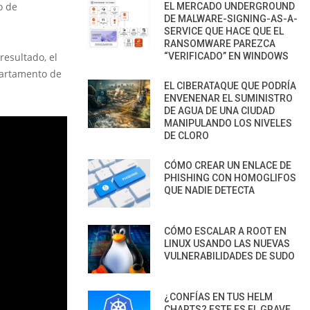
o de
EL MERCADO UNDERGROUND
DE MALWARE-SIGNING-AS-A-
SERVICE QUE HACE QUE EL
RANSOMWARE PAREZCA
resultado, el
“VERIFICADO” EN WINDOWS
partamento de
EL CIBERATAQUE QUE PODRÍA
ENVENENAR EL SUMINISTRO
DE AGUA DE UNA CIUDAD
MANIPULANDO LOS NIVELES
DE CLORO
CÓMO CREAR UN ENLACE DE
PHISHING CON HOMOGLIFOS
QUE NADIE DETECTA
CÓMO ESCALAR A ROOT EN
LINUX USANDO LAS NUEVAS
VULNERABILIDADES DE SUDO
¿CONFÍAS EN TUS HELM
CHARTS? ESTE ES EL GRAVE