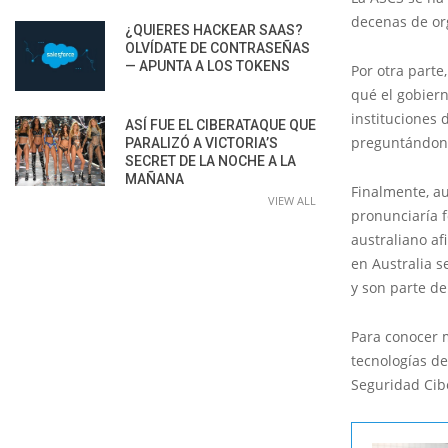
decenas de or
¿QUIERES HACKEAR SAAS?
OLVÍDATE DE CONTRASEÑAS
— APUNTA A LOS TOKENS
Por otra parte
qué el gobiern
instituciones 
ASÍ FUE EL CIBERATAQUE QUE
preguntándon
PARALIZÓ A VICTORIA’S
SECRET DE LA NOCHE A LA
MAÑANA
Finalmente, au
VIEW ALL
pronunciaría 
australiano a
en Australia s
y son parte d
Para conocer 
tecnologías de
Seguridad Cibe