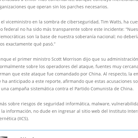
ganizaciones que operan sin los parches necesarios.
, el viceministro en la sombra de ciberseguridad, Tim Watts, ha cu
o federal no ha sido más transparente sobre este incidente: “Nues
democráticas son la base de nuestra soberanía nacional; no deber
os exactamente qué pasó.”
nque el primer ministro Scott Morrison dijo que su administración
formalmente sobre los operadores del ataque, fuentes muy cercana
firman que este ataque fue comandado por China. Al respecto, la 
e ha anticipado a este reporte, afirmando que estas acusaciones s
e una campaña sistemática contra el Partido Comunista de China.
más sobre riesgos de seguridad informática, malware, vulnerabilid
 la información, no dude en ingresar al sitio web del Instituto Inte
rnética (IICS).