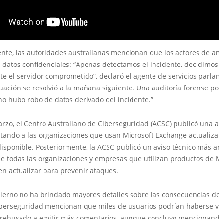
dente, las autoridades australianas mencionan que los actores de 
 datos confidenciales: “Apenas detectamos el incidente, decidimo
e el servidor comprometido”, declaró el agente de servicios parl
tuación se resolvió a la mañana siguiente. Una auditoría forense po
no hubo robo de datos derivado del incidente.”
arzo, el Centro Australiano de Ciberseguridad (ACSC) publicó una a
citando a las organizaciones que usan Microsoft Exchange actualizar
isponible. Posteriormente, la ACSC publicó un aviso técnico más a
e todas las organizaciones y empresas que utilizan productos de 
n actualizar para prevenir ataques.
ierno no ha brindado mayores detalles sobre las consecuencias de
iberseguridad mencionan que miles de usuarios podrían haberse vi
 rehusado a emitir más comentarios, aunque concluyó mencionan