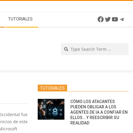
Facebook
Twitter
YouTu
Tel
TUTORIALES
Se
TUTORIALES
CÓMO LOS ATACANTES
PUEDEN OBLIGAR A LOS
AGENTES DE IA A CONFIAR EN
Occidental fue
ELLOS… Y REESCRIBIR SU
inicios de este
REALIDAD
Microsoft