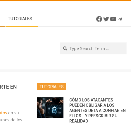
Facebook
Twitter
YouTu
Tel
TUTORIALES
Se
RTE EN
TUTORIALES
CÓMO LOS ATACANTES
PUEDEN OBLIGAR A LOS
AGENTES DE IA A CONFIAR EN
atos
en su
ELLOS… Y REESCRIBIR SU
unos de los
REALIDAD