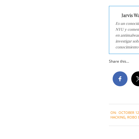
Jarvis W
Es un conocid
NYU y comenzó
en antimalwar
investigar so
conocimiento 
Share this...
2022-
ON:
OCTOBER 12,
10-
HACKING
,
ROBO 
12