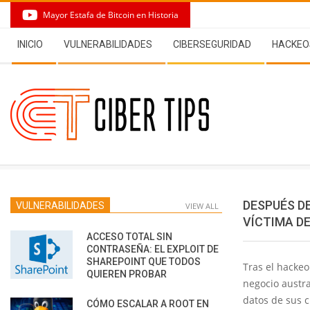
Skip
Mayor Estafa de Bitcoin en Historia
to
Secondary
content
INICIO
VULNERABILIDADES
CIBERSEGURIDAD
HACKEO
Navigation
Menu
DESPUÉS D
VULNERABILIDADES
VIEW ALL
VÍCTIMA D
ACCESO TOTAL SIN
CONTRASEÑA: EL EXPLOIT DE
SHAREPOINT QUE TODOS
Tras el hackeo
QUIEREN PROBAR
negocio austr
datos de sus c
CÓMO ESCALAR A ROOT EN