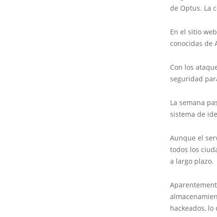
de Optus. La 
En el sitio we
conocidas de A
Con los ataqu
seguridad para
La semana pas
sistema de ide
Aunque el serv
todos los ciud
a largo plazo.
Aparentemente,
almacenamient
hackeados, lo