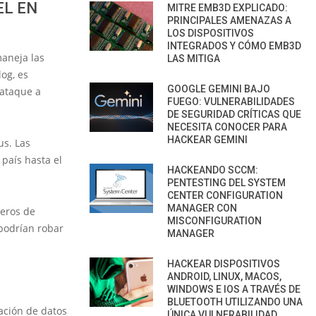
EL EN
MITRE EMB3D EXPLICADO:
PRINCIPALES AMENAZAS A
LOS DISPOSITIVOS
INTEGRADOS Y CÓMO EMB3D
maneja las
LAS MITIGA
log, es
GOOGLE GEMINI BAJO
 ataque a
FUEGO: VULNERABILIDADES
DE SEGURIDAD CRÍTICAS QUE
NECESITA CONOCER PARA
HACKEAR GEMINI
us. Las
país hasta el
HACKEANDO SCCM:
PENTESTING DEL SYSTEM
CENTER CONFIGURATION
MANAGER CON
eros de
MISCONFIGURATION
 podrían robar
MANAGER
HACKEAR DISPOSITIVOS
ANDROID, LINUX, MACOS,
WINDOWS E IOS A TRAVÉS DE
BLUETOOTH UTILIZANDO UNA
lación de datos
ÚNICA VULNERABILIDAD