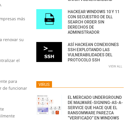
o.
HACKEAR WINDOWS 10 Y 11
CON SECUESTRO DE DLL
s empresas más
SEARCH ORDER SIN
DERECHOS DE
ADMINISTRADOR
a renovar su
ASÍ HACKEAN CONEXIONES
SSH EXPLOTANDO LAS
VULNERABILIDADES DEL
ralizar el
PROTOCOLO SSH
VIEW ALL
ente para
VIRUS
r de funcionar
EL MERCADO UNDERGROUND
DE MALWARE-SIGNING-AS-A-
SERVICE QUE HACE QUE EL
ste
RANSOMWARE PAREZCA
cilmente
“VERIFICADO” EN WINDOWS