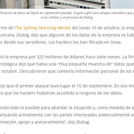
filtración de datos de Optus en septiembre pasado, Singtel sufrió otro ataque cibernético que 
a los clientes y al personal de Dialog.
orme de
The Sydney Morning Herald
del lunes 10 de octubre, la em
stralia, Dialog, dijo que algunos de los datos de la empresa se hab
desde sus servidores. Los hackers los han filtrado en línea.
ió la empresa por 325 millones de dólares hace siete meses. La fi
ecnológica dijo que había una “muy pequeña muestra de” datos que
e octubre. Descubrieron que contenía información personal de los
ijo que el primer ataque tuvo lugar el 10 de septiembre. En ese 
ía que los hackers hubieran accedido a ninguno de los datos.
ndo todo lo posible para abordar la situación y, como medida de 
actuando activamente con las partes interesadas potencialmente a
rmación, apoyo y asesoramiento”, dijo Dialog.