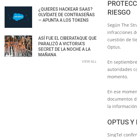
PROTECC
¿QUIERES HACKEAR SAAS?
RIESGO
OLVÍDATE DE CONTRASEÑAS
— APUNTA A LOS TOKENS
Según The Stra
infracciones d
ASÍ FUE EL CIBERATAQUE QUE
cuestión de t
PARALIZÓ A VICTORIA’S
Optus.
SECRET DE LA NOCHE A LA
MAÑANA
VIEW ALL
En septiembre,
autoridades co
momento.
En ese moment
documentos de 
la información
OPTUS Y
SingTel confir