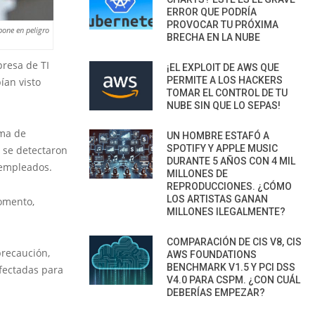
ERROR QUE PODRÍA
PROVOCAR TU PRÓXIMA
pone en peligro
BRECHA EN LA NUBE
presa de TI
¡EL EXPLOIT DE AWS QUE
PERMITE A LOS HACKERS
ían visto
TOMAR EL CONTROL DE TU
NUBE SIN QUE LO SEPAS!
rma de
UN HOMBRE ESTAFÓ A
SPOTIFY Y APPLE MUSIC
 se detectaron
DURANTE 5 AÑOS CON 4 MIL
 empleados.
MILLONES DE
REPRODUCCIONES. ¿CÓMO
LOS ARTISTAS GANAN
momento,
MILLONES ILEGALMENTE?
COMPARACIÓN DE CIS V8, CIS
precaución,
AWS FOUNDATIONS
BENCHMARK V1.5 Y PCI DSS
fectadas para
V4.0 PARA CSPM. ¿CON CUÁL
DEBERÍAS EMPEZAR?