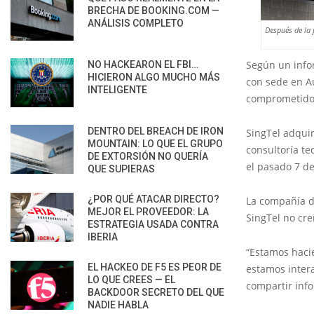
BRECHA DE BOOKING.COM —
ANÁLISIS COMPLETO
Después de la 
Según un inf
NO HACKEARON EL FBI…
HICIERON ALGO MUCHO MÁS
con sede en Au
INTELIGENTE
comprometidos 
DENTRO DEL BREACH DE IRON
SingTel adquir
MOUNTAIN: LO QUE EL GRUPO
consultoría t
DE EXTORSIÓN NO QUERÍA
el pasado 7 d
QUE SUPIERAS
¿POR QUÉ ATACAR DIRECTO?
La compañía d
MEJOR EL PROVEEDOR: LA
SingTel no cre
ESTRATEGIA USADA CONTRA
IBERIA
“Estamos hacie
EL HACKEO DE F5 ES PEOR DE
estamos inter
LO QUE CREES — EL
compartir info
BACKDOOR SECRETO DEL QUE
NADIE HABLA