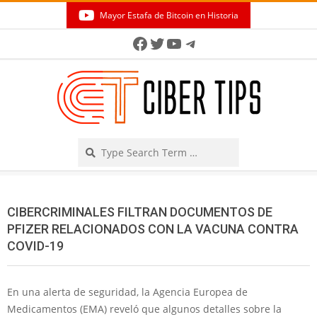
Skip
Mayor Estafa de Bitcoin en Historia
to
Secondary
Facebook
Twitter
YouTube
Telegram
content
Navigation
Menu
Search
CIBERCRIMINALES FILTRAN DOCUMENTOS DE
PFIZER RELACIONADOS CON LA VACUNA CONTRA
COVID-19
En una alerta de seguridad, la Agencia Europea de
Medicamentos (EMA) reveló que algunos detalles sobre la