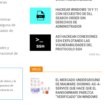
arias
HACKEAR WINDOWS 10 Y 11
CON SECUESTRO DE DLL
SEARCH ORDER SIN
liminar
DERECHOS DE
 alguna de
ADMINISTRADOR
stados de
ASÍ HACKEAN CONEXIONES
SSH EXPLOTANDO LAS
VULNERABILIDADES DEL
ades y
PROTOCOLO SSH
rnacional de
VIEW ALL
VIRUS
EL MERCADO UNDERGROUND
de datos y la
DE MALWARE-SIGNING-AS-A-
 puestos de
SERVICE QUE HACE QUE EL
riencia en
RANSOMWARE PAREZCA
“VERIFICADO” EN WINDOWS