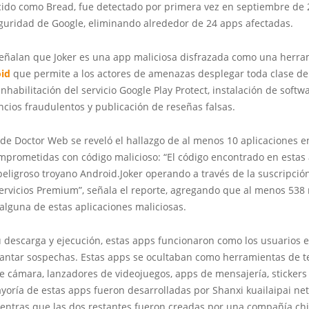
ido como Bread, fue detectado por primera vez en septiembre de 
guridad de Google, eliminando alrededor de 24 apps afectadas.
señalan que Joker es una app maliciosa disfrazada como una herra
id
que permite a los actores de amenazas desplegar toda clase de
inhabilitación del servicio Google Play Protect, instalación de softw
ncios fraudulentos y publicación de reseñas falsas.
 de Doctor Web se reveló el hallazgo de al menos 10 aplicaciones 
mprometidas con código malicioso: “El código encontrado en estas 
 peligroso troyano Android.Joker operando a través de la suscripció
ervicios Premium”, señala el reporte, agregando que al menos 538 
alguna de estas aplicaciones maliciosas.
 descarga y ejecución, estas apps funcionaron como los usuarios
vantar sospechas. Estas apps se ocultaban como herramientas de te
e cámara, lanzadores de videojuegos, apps de mensajería, stickers
yoría de estas apps fueron desarrolladas por Shanxi kuailaipai ne
ientras que las dos restantes fueron creadas por una compañía chi