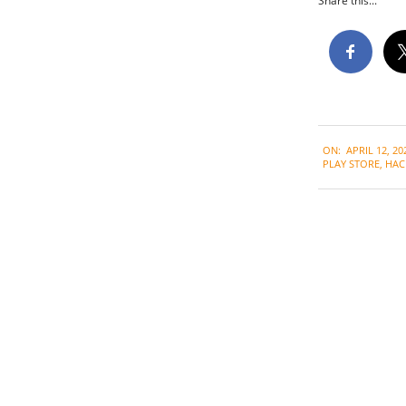
Share this...
2021-
ON:
APRIL 12, 20
04-
PLAY STORE
,
HAC
12