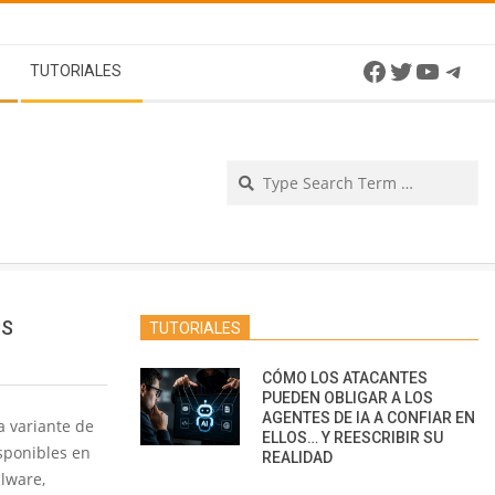
Facebook
Twitter
YouTu
Tel
TUTORIALES
Se
PS
TUTORIALES
CÓMO LOS ATACANTES
PUEDEN OBLIGAR A LOS
AGENTES DE IA A CONFIAR EN
a variante de
ELLOS… Y REESCRIBIR SU
sponibles en
REALIDAD
alware,