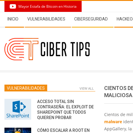
Skip
Mayor Estafa de Bitcoin en Historia
to
Secondary
content
INICIO
VULNERABILIDADES
CIBERSEGURIDAD
HACKEO
Navigation
Menu
CIENTOS D
VULNERABILIDADES
VIEW ALL
MALICIOSA
ACCESO TOTAL SIN
CONTRASEÑA: EL EXPLOIT DE
SHAREPOINT QUE TODOS
Cientos de mil
QUIEREN PROBAR
malware
ident
AppGallery, la
CÓMO ESCALAR A ROOT EN