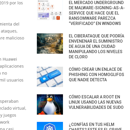
2019 por los
EL MERCADO UNDERGROUND
DE MALWARE-SIGNING-AS-A-
SERVICE QUE HACE QUE EL
RANSOMWARE PAREZCA
mienta del
“VERIFICADO” EN WINDOWS
 ataques,
EL CIBERATAQUE QUE PODRÍA
are malicioso
ENVENENAR EL SUMINISTRO
DE AGUA DE UNA CIUDAD
MANIPULANDO LOS NIVELES
DE CLORO
en Huawei
aplicaciones
CÓMO CREAR UN ENLACE DE
n no
PHISHING CON HOMOGLIFOS
mil usuarios
QUE NADIE DETECTA
CÓMO ESCALAR A ROOT EN
 esperaban
LINUX USANDO LAS NUEVAS
VULNERABILIDADES DE SUDO
clado virtual,
 y juegos
twork
¿CONFÍAS EN TUS HELM
na casi
CHARTS? ESTE ES EL GRAVE