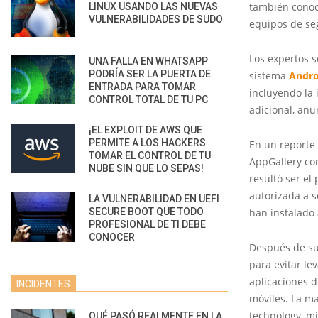
también conoc
LINUX USANDO LAS NUEVAS
VULNERABILIDADES DE SUDO
equipos de se
Los expertos 
UNA FALLA EN WHATSAPP
PODRÍA SER LA PUERTA DE
sistema
Andro
ENTRADA PARA TOMAR
incluyendo la 
CONTROL TOTAL DE TU PC
adicional, anu
¡EL EXPLOIT DE AWS QUE
PERMITE A LOS HACKERS
En un reporte
TOMAR EL CONTROL DE TU
AppGallery co
NUBE SIN QUE LO SEPAS!
resultó ser el
autorizada a s
LA VULNERABILIDAD EN UEFI
SECURE BOOT QUE TODO
han instalado 
PROFESIONAL DE TI DEBE
CONOCER
Después de su
para evitar le
aplicaciones d
INCIDENTES
móviles. La ma
technology, m
QUÉ PASÓ REALMENTE EN LA