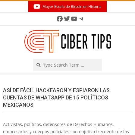
Skip
Mayor Estafa de Bitcoin en Historia
to
Secondary
Facebook
Twitter
YouTube
Telegram
content
Navigation
Menu
Search
ASÍ DE FÁCIL HACKEARON Y ESPIARON LAS
CUENTAS DE WHATSAPP DE 15 POLÍTICOS
MEXICANOS
Activistas, políticos, defensores de Derechos Humanos,
empresarios y cuerpos policiales son objetivo frecuente de los