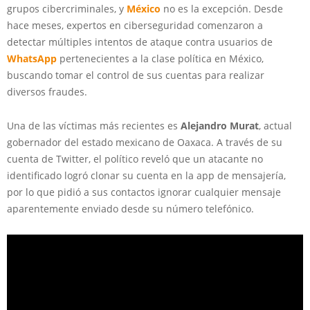
grupos cibercriminales, y
México
no es la excepción. Desde
hace meses, expertos en ciberseguridad comenzaron a
detectar múltiples intentos de ataque contra usuarios de
WhatsApp
pertenecientes a la clase política en México,
buscando tomar el control de sus cuentas para realizar
diversos fraudes.
Una de las víctimas más recientes es
Alejandro Murat
, actual
gobernador del estado mexicano de Oaxaca. A través de su
cuenta de Twitter, el político reveló que un atacante no
identificado logró clonar su cuenta en la app de mensajería,
por lo que pidió a sus contactos ignorar cualquier mensaje
aparentemente enviado desde su número telefónico.