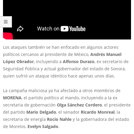
Los ataques también se han enfocado en algunos actores
políticos cercanos al presidente de México,
Andrés Manuel
López Obrador
, incluyendo a
Alfonso Durazo
, ex secretario de
Seguridad Pública y actual gobernador del estado de Sonora,
quien sufrió un ataque idéntico hace apenas unos días.
La campaña maliciosa ya ha afectado a otros miembros de
MORENA
, el partido político al mando, incluyendo a la ex
secretaria de gobernación
Olga Sánchez Cordero
, el presidente
del partido
Mario Delgado
, el senador
Ricardo Monreal
, la
secretaria de energía
Rocío Nahle
y la gobernadora del estado
de Morelos,
Evelyn Salgado
.