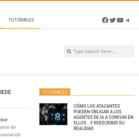
Facebook
Twitter
YouTu
Tel
TUTORIALES
Se
UEDE
TUTORIALES
CÓMO LOS ATACANTES
PUEDEN OBLIGAR A LOS
AGENTES DE IA A CONFIAR EN
cker
ELLOS… Y REESCRIBIR SU
iante de
REALIDAD
, causando