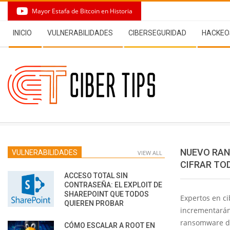
Skip
Mayor Estafa de Bitcoin en Historia
to
Secondary
content
INICIO
VULNERABILIDADES
CIBERSEGURIDAD
HACKEO
Navigation
Menu
NUEVO RAN
VULNERABILIDADES
VIEW ALL
CIFRAR TO
ACCESO TOTAL SIN
CONTRASEÑA: EL EXPLOIT DE
SHAREPOINT QUE TODOS
Expertos en c
QUIEREN PROBAR
incrementarán 
ransomware de
CÓMO ESCALAR A ROOT EN