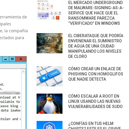
EL MERCADO UNDERGROUND
DE MALWARE-SIGNING-AS-A-
SERVICE QUE HACE QUE EL
herramienta de
RANSOMWARE PAREZCA
ipales
“VERIFICADO” EN WINDOWS
te, la compañía
EL CIBERATAQUE QUE PODRÍA
ectados para
ENVENENAR EL SUMINISTRO
.
DE AGUA DE UNA CIUDAD
MANIPULANDO LOS NIVELES
DE CLORO
CÓMO CREAR UN ENLACE DE
PHISHING CON HOMOGLIFOS
QUE NADIE DETECTA
CÓMO ESCALAR A ROOT EN
LINUX USANDO LAS NUEVAS
VULNERABILIDADES DE SUDO
¿CONFÍAS EN TUS HELM
CHARTS? ESTE ES EL GRAVE