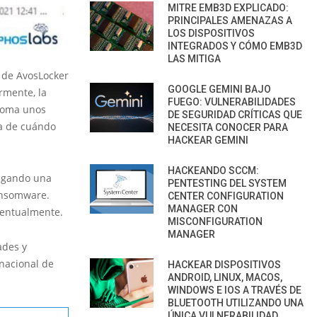
MITRE EMB3D EXPLICADO:
PRINCIPALES AMENAZAS A
LOS DISPOSITIVOS
INTEGRADOS Y CÓMO EMB3D
LAS MITIGA
 de AvosLocker
GOOGLE GEMINI BAJO
rmente, la
FUEGO: VULNERABILIDADES
 toma unos
DE SEGURIDAD CRÍTICAS QUE
ea de cuándo
NECESITA CONOCER PARA
HACKEAR GEMINI
HACKEANDO SCCM:
tigando una
PENTESTING DEL SYSTEM
ansomware.
CENTER CONFIGURATION
MANAGER CON
ventualmente.
MISCONFIGURATION
MANAGER
ades y
rnacional de
HACKEAR DISPOSITIVOS
ANDROID, LINUX, MACOS,
WINDOWS E IOS A TRAVÉS DE
BLUETOOTH UTILIZANDO UNA
ÚNICA VULNERABILIDAD