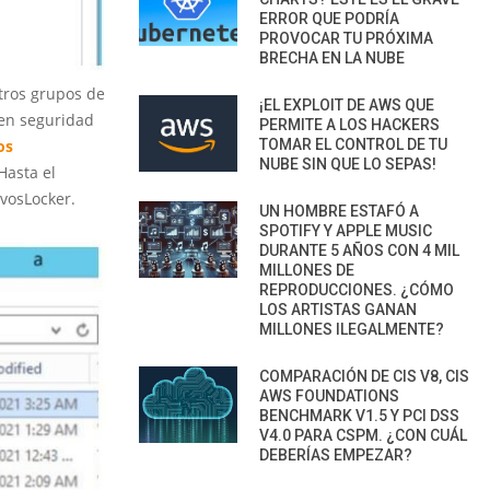
ERROR QUE PODRÍA
PROVOCAR TU PRÓXIMA
BRECHA EN LA NUBE
tros grupos de
¡EL EXPLOIT DE AWS QUE
 en seguridad
PERMITE A LOS HACKERS
os
TOMAR EL CONTROL DE TU
NUBE SIN QUE LO SEPAS!
Hasta el
vosLocker.
UN HOMBRE ESTAFÓ A
SPOTIFY Y APPLE MUSIC
DURANTE 5 AÑOS CON 4 MIL
MILLONES DE
REPRODUCCIONES. ¿CÓMO
LOS ARTISTAS GANAN
MILLONES ILEGALMENTE?
COMPARACIÓN DE CIS V8, CIS
AWS FOUNDATIONS
BENCHMARK V1.5 Y PCI DSS
V4.0 PARA CSPM. ¿CON CUÁL
DEBERÍAS EMPEZAR?