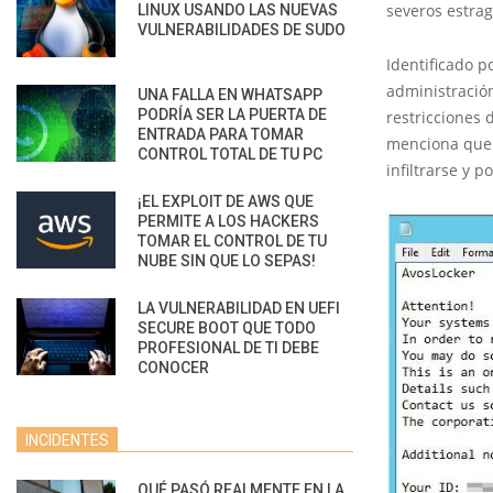
severos estrag
LINUX USANDO LAS NUEVAS
VULNERABILIDADES DE SUDO
Identificado p
administraci
UNA FALLA EN WHATSAPP
PODRÍA SER LA PUERTA DE
restricciones 
ENTRADA PARA TOMAR
menciona que 
CONTROL TOTAL DE TU PC
infiltrarse y p
¡EL EXPLOIT DE AWS QUE
PERMITE A LOS HACKERS
TOMAR EL CONTROL DE TU
NUBE SIN QUE LO SEPAS!
LA VULNERABILIDAD EN UEFI
SECURE BOOT QUE TODO
PROFESIONAL DE TI DEBE
CONOCER
INCIDENTES
QUÉ PASÓ REALMENTE EN LA