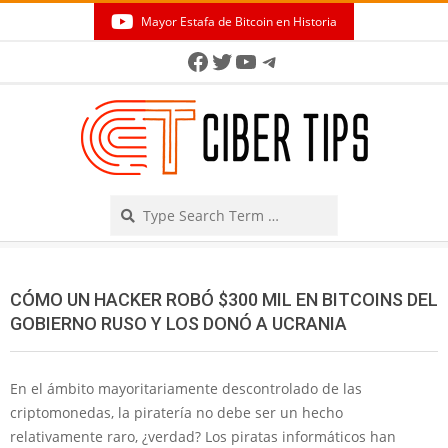
Skip
Mayor Estafa de Bitcoin en Historia
to
Secondary
Facebook
Twitter
YouTube
Telegram
content
Navigation
Menu
Search
CÓMO UN HACKER ROBÓ $300 MIL EN BITCOINS DEL
GOBIERNO RUSO Y LOS DONÓ A UCRANIA
En el ámbito mayoritariamente descontrolado de las
criptomonedas, la piratería no debe ser un hecho
relativamente raro, ¿verdad? Los piratas informáticos han