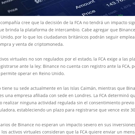
a compañía cree que la decisión de la FCA no tendrá un impacto sign
que brinda la plataforma de intercambio. Cabe agregar que Binance
Unido, por lo que los ciudadanos británicos podrán seguir emplean
ompra y venta de criptomoneda.
ivos virtuales no son regulados por el estado, la FCA exige a las p
gistrarse ante la ley; Binance no cuenta con registro ante la FCA, p
e permite operar en Reino Unido.
 tiene su sede actualmente en las Islas Caimán, mientras que Bin
 es una empresa afiliada con sede en Londres. La FCA determinó 
o realizar ninguna actividad regulada sin el consentimiento previo 
uladora, estableciendo un plazo para registrarse que vence este 30
uarios de Binance no esperan un impacto severo en sus inversiones
 los activos virtuales consideran que la FCA quiere enviar un mens