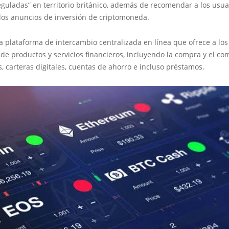
eguladas” en territorio británico, además de recomendar a los usua
 los anuncios de inversión de criptomoneda.
 plataforma de intercambio centralizada en línea que ofrece a lo
de productos y servicios financieros, incluyendo la compra y el co
 carteras digitales, cuentas de ahorro e incluso préstamos.