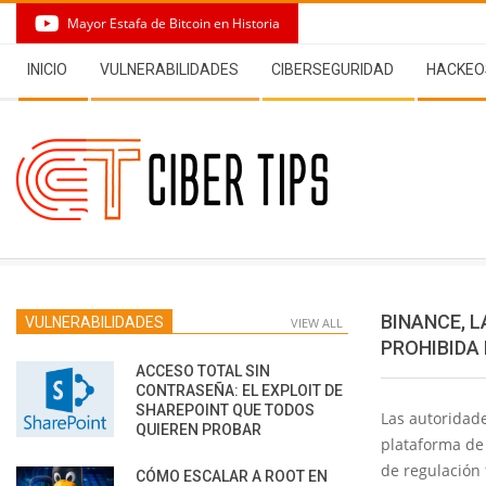
Skip
Mayor Estafa de Bitcoin en Historia
to
Secondary
content
INICIO
VULNERABILIDADES
CIBERSEGURIDAD
HACKEO
Navigation
Menu
BINANCE, 
VULNERABILIDADES
VIEW ALL
PROHIBIDA 
ACCESO TOTAL SIN
CONTRASEÑA: EL EXPLOIT DE
SHAREPOINT QUE TODOS
Las autoridad
QUIEREN PROBAR
plataforma de
de regulación
CÓMO ESCALAR A ROOT EN