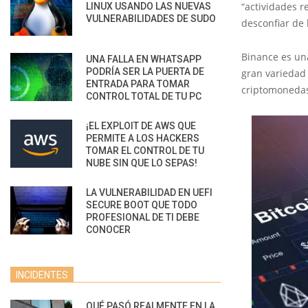
“actividades r
LINUX USANDO LAS NUEVAS
VULNERABILIDADES DE SUDO
desconfiar de
Binance es una
UNA FALLA EN WHATSAPP
PODRÍA SER LA PUERTA DE
gran variedad 
ENTRADA PARA TOMAR
criptomonedas,
CONTROL TOTAL DE TU PC
¡EL EXPLOIT DE AWS QUE
PERMITE A LOS HACKERS
TOMAR EL CONTROL DE TU
NUBE SIN QUE LO SEPAS!
LA VULNERABILIDAD EN UEFI
SECURE BOOT QUE TODO
PROFESIONAL DE TI DEBE
CONOCER
INCIDENTES
QUÉ PASÓ REALMENTE EN LA