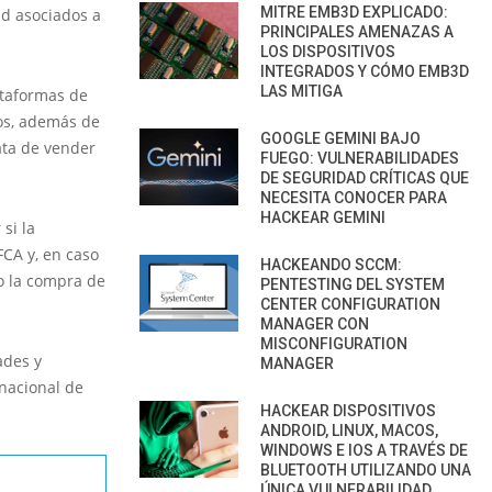
MITRE EMB3D EXPLICADO:
ad asociados a
PRINCIPALES AMENAZAS A
LOS DISPOSITIVOS
INTEGRADOS Y CÓMO EMB3D
LAS MITIGA
ataformas de
vos, además de
GOOGLE GEMINI BAJO
ata de vender
FUEGO: VULNERABILIDADES
DE SEGURIDAD CRÍTICAS QUE
NECESITA CONOCER PARA
HACKEAR GEMINI
si la
FCA y, en caso
HACKEANDO SCCM:
 o la compra de
PENTESTING DEL SYSTEM
CENTER CONFIGURATION
MANAGER CON
MISCONFIGURATION
ades y
MANAGER
rnacional de
HACKEAR DISPOSITIVOS
ANDROID, LINUX, MACOS,
WINDOWS E IOS A TRAVÉS DE
BLUETOOTH UTILIZANDO UNA
ÚNICA VULNERABILIDAD