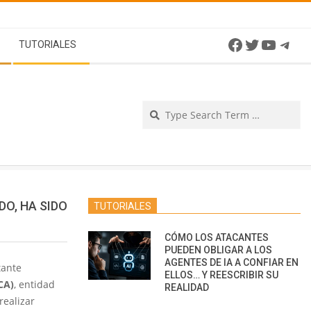
Facebook
Twitter
YouTu
Tel
TUTORIALES
Se
O, HA SIDO
TUTORIALES
CÓMO LOS ATACANTES
PUEDEN OBLIGAR A LOS
AGENTES DE IA A CONFIAR EN
tante
ELLOS… Y REESCRIBIR SU
CA)
, entidad
REALIDAD
realizar