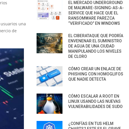
rios
EL MERCADO UNDERGROUND
DE MALWARE-SIGNING-AS-A-
SERVICE QUE HACE QUE EL
RANSOMWARE PAREZCA
s usuarios una
“VERIFICADO” EN WINDOWS
mercio de
EL CIBERATAQUE QUE PODRÍA
ENVENENAR EL SUMINISTRO
DE AGUA DE UNA CIUDAD
MANIPULANDO LOS NIVELES
DE CLORO
CÓMO CREAR UN ENLACE DE
PHISHING CON HOMOGLIFOS
QUE NADIE DETECTA
CÓMO ESCALAR A ROOT EN
LINUX USANDO LAS NUEVAS
VULNERABILIDADES DE SUDO
¿CONFÍAS EN TUS HELM
CHARTS? ESTE ES EL GRAVE