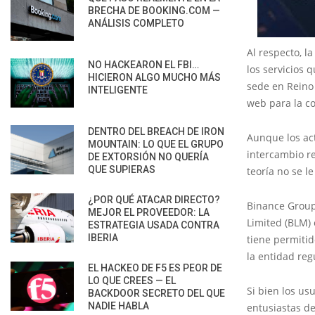
BRECHA DE BOOKING.COM —
ANÁLISIS COMPLETO
Al respecto, l
NO HACKEARON EL FBI…
los servicios 
HICIERON ALGO MUCHO MÁS
sede en Reino 
INTELIGENTE
web para la c
DENTRO DEL BREACH DE IRON
Aunque los act
MOUNTAIN: LO QUE EL GRUPO
intercambio re
DE EXTORSIÓN NO QUERÍA
QUE SUPIERAS
teoría no se l
¿POR QUÉ ATACAR DIRECTO?
Binance Group
MEJOR EL PROVEEDOR: LA
Limited (BLM)
ESTRATEGIA USADA CONTRA
IBERIA
tiene permitid
la entidad reg
EL HACKEO DE F5 ES PEOR DE
LO QUE CREES — EL
Si bien los us
BACKDOOR SECRETO DEL QUE
NADIE HABLA
entusiastas de