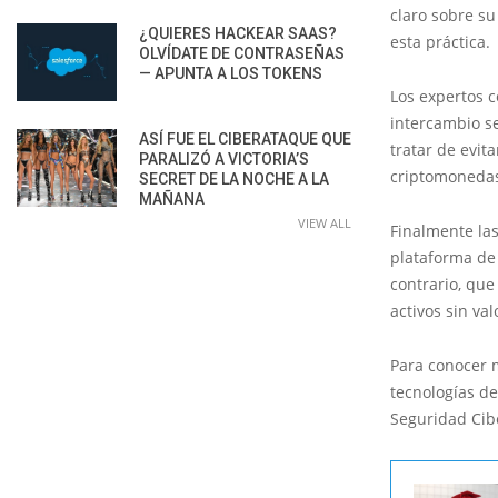
claro sobre su
¿QUIERES HACKEAR SAAS?
esta práctica.
OLVÍDATE DE CONTRASEÑAS
— APUNTA A LOS TOKENS
Los expertos 
intercambio se
ASÍ FUE EL CIBERATAQUE QUE
tratar de evit
PARALIZÓ A VICTORIA’S
criptomonedas
SECRET DE LA NOCHE A LA
MAÑANA
VIEW ALL
Finalmente las
plataforma de 
contrario, que
activos sin val
Para conocer 
tecnologías de
Seguridad Cibe