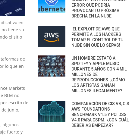
ERROR QUE PODRÍA
PROVOCAR TU PRÓXIMA
BRECHA EN LA NUBE
ificativo en
¡EL EXPLOIT DE AWS QUE
 no tiene su
PERMITE A LOS HACKERS
do el sitio
TOMAR EL CONTROL DE TU
NUBE SIN QUE LO SEPAS!
UN HOMBRE ESTAFÓ A
lataformas de
SPOTIFY Y APPLE MUSIC
or lo que en
DURANTE 5 AÑOS CON 4 MIL
MILLONES DE
REPRODUCCIONES. ¿CÓMO
LOS ARTISTAS GANAN
ance Markets
MILLONES ILEGALMENTE?
que BLM no
por escrito de
COMPARACIÓN DE CIS V8, CIS
AWS FOUNDATIONS
 de junio.
BENCHMARK V1.5 Y PCI DSS
V4.0 PARA CSPM. ¿CON CUÁL
, algunos
DEBERÍAS EMPEZAR?
aje fuerte y