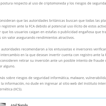
 postura respecto al uso de criptomoneda y los riesgos de segurid
consideran que las autoridades británicas buscan que todas las pl
 registren ante la FCA debido al potencial uso ilícito de estos acti
ar que los usuarios caigan en estafas o publicidad engañosa que tr
 sin valor asegurando rendimientos atractivos.
 autoridades recomendaron a los entusiastas e inversores verificar 
intercambio en la que desean invertir cuenta con registro ante la 
 consideren retirar su inversión ante un posible intento de fraude
or alguno.
más sobre riesgos de seguridad informática, malware, vulnerabilid
 la información, no dude en ingresar al sitio web del Instituto Inte
rnética (IICS).
Atul Narula