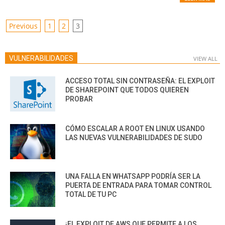
POSTS
Previous
1
2
3
PAGINATION
VULNERABILIDADES
VIEW ALL
ACCESO TOTAL SIN CONTRASEÑA: EL EXPLOIT
DE SHAREPOINT QUE TODOS QUIEREN
PROBAR
CÓMO ESCALAR A ROOT EN LINUX USANDO
LAS NUEVAS VULNERABILIDADES DE SUDO
UNA FALLA EN WHATSAPP PODRÍA SER LA
PUERTA DE ENTRADA PARA TOMAR CONTROL
TOTAL DE TU PC
¡EL EXPLOIT DE AWS QUE PERMITE A LOS