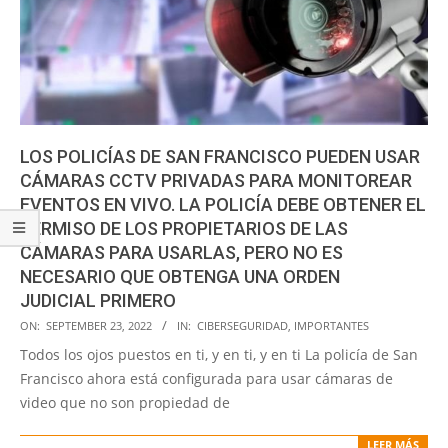
LOS POLICÍAS DE SAN FRANCISCO PUEDEN USAR
CÁMARAS CCTV PRIVADAS PARA MONITOREAR
EVENTOS EN VIVO. LA POLICÍA DEBE OBTENER EL
PERMISO DE LOS PROPIETARIOS DE LAS
CÁMARAS PARA USARLAS, PERO NO ES
NECESARIO QUE OBTENGA UNA ORDEN
JUDICIAL PRIMERO
2022-
ON:
SEPTEMBER 23, 2022
IN:
CIBERSEGURIDAD
,
IMPORTANTES
09-
Todos los ojos puestos en ti, y en ti, y en ti La policía de San
23
Francisco ahora está configurada para usar cámaras de
video que no son propiedad de
LEER MÁS