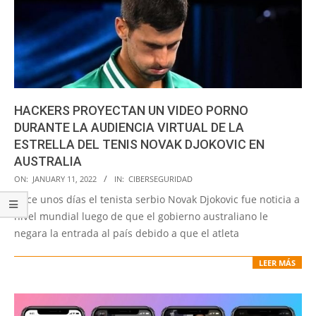
HACKERS PROYECTAN UN VIDEO PORNO
DURANTE LA AUDIENCIA VIRTUAL DE LA
ESTRELLA DEL TENIS NOVAK DJOKOVIC EN
AUSTRALIA
2022-
ON:
JANUARY 11, 2022
IN:
CIBERSEGURIDAD
01-
Hace unos días el tenista serbio Novak Djokovic fue noticia a
11
nivel mundial luego de que el gobierno australiano le
negara la entrada al país debido a que el atleta
LEER MÁS