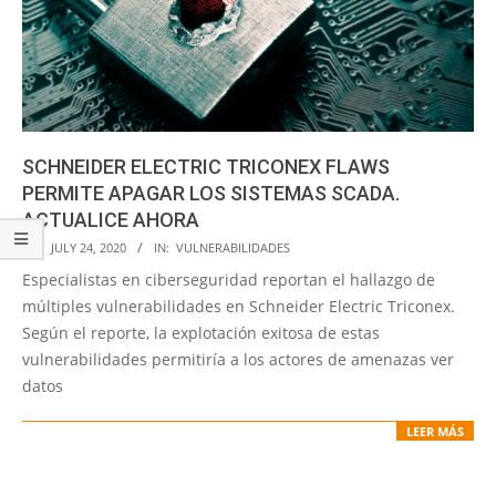
SCHNEIDER ELECTRIC TRICONEX FLAWS
PERMITE APAGAR LOS SISTEMAS SCADA.
ACTUALICE AHORA
2020-
ON:
JULY 24, 2020
IN:
VULNERABILIDADES
07-
Especialistas en ciberseguridad reportan el hallazgo de
24
múltiples vulnerabilidades en Schneider Electric Triconex.
Según el reporte, la explotación exitosa de estas
vulnerabilidades permitiría a los actores de amenazas ver
datos
LEER MÁS