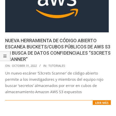
NUEVA HERRAMIENTA DE CÓDIGO ABIERTO
ESCANEA BUCKETS/CUBOS PÚBLICOS DE AWS S3
EN BUSCA DE DATOS CONFIDENCIALES “S3CRETS
SCANNER”
2022-
ON:
OCTOBER 31, 2022
IN:
TUTORIALES
10-
Un nuevo escáner ‘S3crets Scanner’ de código abierto
31
permite a los investigadores y miembros del equipo rojo
buscar ‘secretos’ almacenados por error en cubos de
almacenamiento Amazon AWS S3 expuestos
LEER MÁS