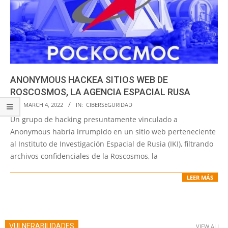
ANONYMOUS HACKEA SITIOS WEB DE
ROSCOSMOS, LA AGENCIA ESPACIAL RUSA
2022-
ON:
MARCH 4, 2022
IN:
CIBERSEGURIDAD
03-
Un grupo de hacking presuntamente vinculado a
04
Anonymous habría irrumpido en un sitio web perteneciente
al Instituto de Investigación Espacial de Rusia (IKI), filtrando
archivos confidenciales de la Roscosmos, la
LEER MÁS
VULNERABILIDADES
VIEW ALL