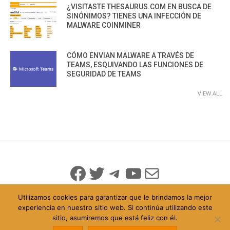
¿VISITASTE THESAURUS.COM EN BUSCA DE
SINÓNIMOS? TIENES UNA INFECCIÓN DE
MALWARE COINMINER
CÓMO ENVIAN MALWARE A TRAVÉS DE
TEAMS, ESQUIVANDO LAS FUNCIONES DE
SEGURIDAD DE TEAMS
VIEW ALL
Facebook
Twitter
Telegram
YouTube
Mail
Utilizamos cookies para garantizar que le brindamos la mejor
experiencia en nuestro sitio web. Si continúa utilizando este
sitio, asumiremos que está feliz con él.
© 2026 Todo Derechos Reservados
Política de Privacidad