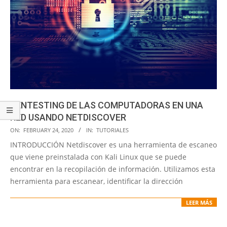
PENTESTING DE LAS COMPUTADORAS EN UNA
RED USANDO NETDISCOVER
2020-
ON:
FEBRUARY 24, 2020
IN:
TUTORIALES
02-
INTRODUCCIÓN Netdiscover es una herramienta de escaneo
24
que viene preinstalada con Kali Linux que se puede
encontrar en la recopilación de información. Utilizamos esta
herramienta para escanear, identificar la dirección
LEER MÁS