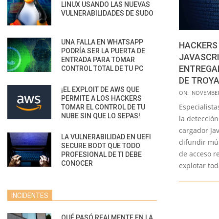
LINUX USANDO LAS NUEVAS
VULNERABILIDADES DE SUDO
UNA FALLA EN WHATSAPP
HACKERS
PODRÍA SER LA PUERTA DE
JAVASCRI
ENTRADA PARA TOMAR
ENTREGAR
CONTROL TOTAL DE TU PC
DE TROY
¡EL EXPLOIT DE AWS QUE
2021-
ON:
NOVEMBER 
PERMITE A LOS HACKERS
11-
Especialist
TOMAR EL CONTROL DE TU
29
NUBE SIN QUE LO SEPAS!
la detecció
cargador Ja
LA VULNERABILIDAD EN UEFI
difundir mú
SECURE BOOT QUE TODO
de acceso r
PROFESIONAL DE TI DEBE
CONOCER
explotar tod
INCIDENTES
QUÉ PASÓ REALMENTE EN LA