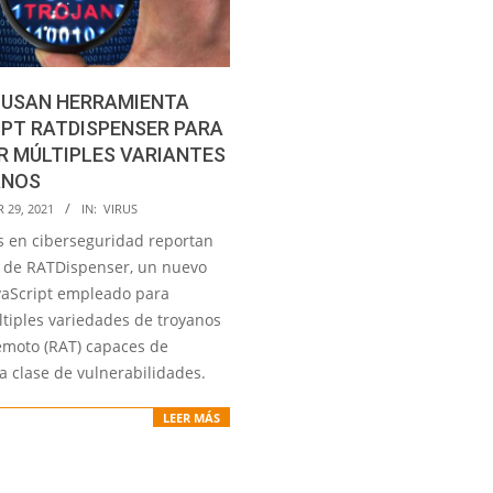
 USAN HERRAMIENTA
PT RATDISPENSER PARA
 MÚLTIPLES VARIANTES
ANOS
29, 2021
IN:
VIRUS
as en ciberseguridad reportan
n de RATDispenser, un nuevo
vaScript empleado para
ltiples variedades de troyanos
emoto (RAT) capaces de
a clase de vulnerabilidades.
LEER MÁS