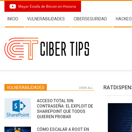
Skip
Mayor Estafa de Bitcoin en Historia
to
Secondary
content
INICIO
VULNERABILIDADES
CIBERSEGURIDAD
HACKEO
Navigation
Menu
RATDISPEN
VULNERABILIDADES
VIEW ALL
ACCESO TOTAL SIN
CONTRASEÑA: EL EXPLOIT DE
SHAREPOINT QUE TODOS
QUIEREN PROBAR
CÓMO ESCALAR A ROOT EN