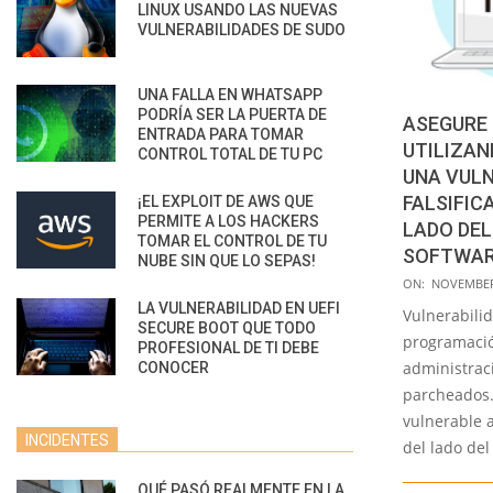
LINUX USANDO LAS NUEVAS
VULNERABILIDADES DE SUDO
UNA FALLA EN WHATSAPP
PODRÍA SER LA PUERTA DE
ASEGURE 
ENTRADA PARA TOMAR
UTILIZAN
CONTROL TOTAL DE TU PC
UNA VULN
FALSIFIC
¡EL EXPLOIT DE AWS QUE
PERMITE A LOS HACKERS
LADO DEL
TOMAR EL CONTROL DE TU
SOFTWA
NUBE SIN QUE LO SEPAS!
2022-
ON:
NOVEMBER 
11-
LA VULNERABILIDAD EN UEFI
Vulnerabilid
SECURE BOOT QUE TODO
12
programació
PROFESIONAL DE TI DEBE
administrac
CONOCER
parcheados.
vulnerable a
INCIDENTES
del lado del
QUÉ PASÓ REALMENTE EN LA