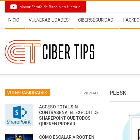
Skip
Mayor Estafa de Bitcoin en Historia
to
Secondary
content
INICIO
VULNERABILIDADES
CIBERSEGURIDAD
HACKEO
Navigation
Menu
PLESK
VULNERABILIDADES
VIEW ALL
ACCESO TOTAL SIN
CONTRASEÑA: EL EXPLOIT DE
SHAREPOINT QUE TODOS
QUIEREN PROBAR
CÓMO ESCALAR A ROOT EN